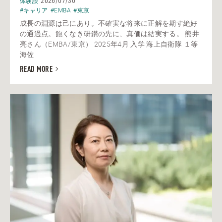
2026/07/30
体験談
#キャリア
#EMBA
#東京
成長の淵源は己にあり。不確実な将来に正解を期す絶好
の通過点。飽くなき研鑽の先に、真価は結実する。 熊井
亮さん（EMBA/東京） 2025年4月 入学 海上自衛隊 １等
海佐
READ MORE