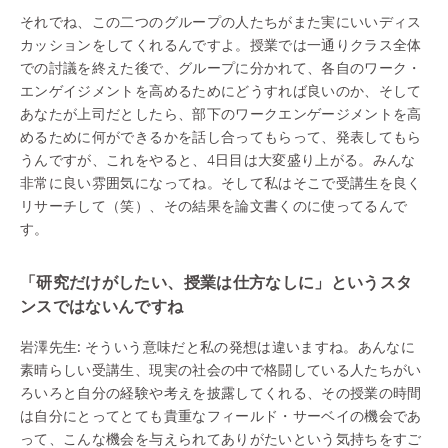
それでね、この二つのグループの人たちがまた実にいいディス
カッションをしてくれるんですよ。授業では一通りクラス全体
での討議を終えた後で、グループに分かれて、各自のワーク・
エンゲイジメントを高めるためにどうすれば良いのか、そして
あなたが上司だとしたら、部下のワークエンゲージメントを高
めるために何ができるかを話し合ってもらって、発表してもら
うんですが、これをやると、4日目は大変盛り上がる。みんな
非常に良い雰囲気になってね。そして私はそこで受講生を良く
リサーチして（笑）、その結果を論文書くのに使ってるんで
す。
「研究だけがしたい、授業は仕方なしに」というスタ
ンスではないんですね
岩澤先生:
そういう意味だと私の発想は違いますね。あんなに
素晴らしい受講生、現実の社会の中で格闘している人たちがい
ろいろと自分の経験や考えを披露してくれる、その授業の時間
は自分にとってとても貴重なフィールド・サーベイの機会であ
って、こんな機会を与えられてありがたいという気持ちをすご