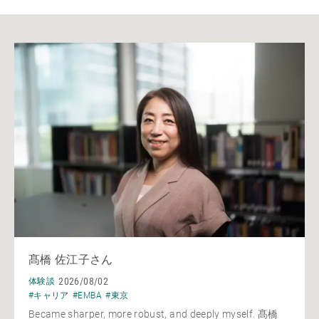
髙橋 佐江子さん
2026/08/02
体験談
#キャリア
#EMBA
#東京
Became sharper, more robust, and deeply myself. 髙橋