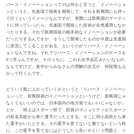
バース・イノベーションってのは何かと言うと、イノーベショ
ンというと、先進国で技術を開発して、それを新興国にも持っ
て行くというイメージなんですが、実際には新興国のマーケッ
トに持っていったら、先進国で開発した技術が全然通用しなか
ったりする。それで新興国発の根本的なイノベーションが必要
だったりするんですが、そうして開発したものが今度は先進国
に逆流してくることがある、というのがリバース・イノベーシ
ョンなんですね。それでリバース・イノベーションのケースを
8つ学ぶんですが、そのうちに、これも化学反応みたいなもの
なんですけど、途中からみなさんの理解の次元が、何段階も上
がって行くんです。
どういう風に上がっていくかというと「リバース・イノベーシ
ョンって、新興国発のイノベーションというけど、新興国じゃ
なくてもいいのでは、日本国内の地方発でもいいじゃないか」
とか、「例えばスポーツ部で、部員のマジョリティがスポーツ
の有名高校から来た選手だったとする、そこに弱小高校から来
た選手がいたとする。その選手を育てないと勝てないという時
に、この選手を育てるにはどうしたら良いかという問題と、リ