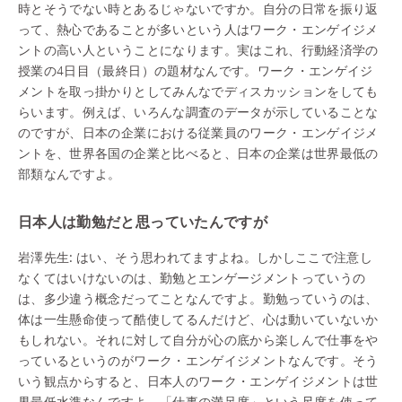
時とそうでない時とあるじゃないですか。自分の日常を振り返
って、熱心であることが多いという人はワーク・エンゲイジメ
ントの高い人ということになります。実はこれ、行動経済学の
授業の4日目（最終日）の題材なんです。ワーク・エンゲイジ
メントを取っ掛かりとしてみんなでディスカッションをしても
らいます。例えば、いろんな調査のデータが示していることな
のですが、日本の企業における従業員のワーク・エンゲイジメ
ントを、世界各国の企業と比べると、日本の企業は世界最低の
部類なんですよ。
日本人は勤勉だと思っていたんですが
岩澤先生:
はい、そう思われてますよね。しかしここで注意し
なくてはいけないのは、勤勉とエンゲージメントっていうの
は、多少違う概念だってことなんですよ。勤勉っていうのは、
体は一生懸命使って酷使してるんだけど、心は動いていないか
もしれない。それに対して自分が心の底から楽しんで仕事をや
っているというのがワーク・エンゲイジメントなんです。そう
いう観点からすると、日本人のワーク・エンゲイジメントは世
界最低水準なんですよ。「仕事の満足度」という尺度を使って