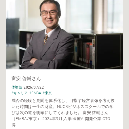
富安 啓輔さん
2026/07/22
体験談
#キャリア
#EMBA
#東京
成否の経験と見聞を体系化し、目指す経営者像を考え抜
いた時間は一生の財産。NUCBビジネススクールでの学
びは次の道を明確にしてくれました。 富安 啓輔さん
（EMBA/東京） 2024年9月 入学 医療AI開発企業 CTO
博...