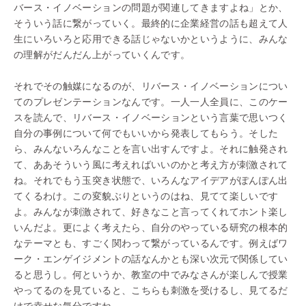
バース・イノベーションの問題が関連してきますよね」とか、
そういう話に繋がっていく。最終的に企業経営の話も超えて人
生にいろいろと応用できる話じゃないかというように、みんな
の理解がだんだん上がっていくんです。
それでその触媒になるのが、リバース・イノベーションについ
てのプレゼンテーションなんです。一人一人全員に、このケー
スを読んで、リバース・イノベーションという言葉で思いつく
自分の事例について何でもいいから発表してもらう。そした
ら、みんないろんなことを言い出すんですよ。それに触発され
て、ああそういう風に考えればいいのかと考え方が刺激されて
ね。それでもう玉突き状態で、いろんなアイデアがぽんぽん出
てくるわけ。この変貌ぶりというのはね、見てて楽しいです
よ。みんなが刺激されて、好きなこと言ってくれてホント楽し
いんだよ。更によく考えたら、自分のやっている研究の根本的
なテーマとも、すごく関わって繋がっているんです。例えばワ
ーク・エンゲイジメントの話なんかとも深い次元で関係してい
ると思うし。何というか、教室の中でみなさんが楽しんで授業
やってるのを見ていると、こちらも刺激を受けるし、見てるだ