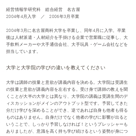
経営情報学研究科 総合経営 名古屋
2004年4月入学 ／ 2006年3月卒業
2004年3月に名古屋商科大学を卒業し、同年4月に入学。卒業
後は人材派遣・人材紹介を手掛ける企業で営業職に従事し、大
手飲料メーカーや大手通信会社、大手玩具・ゲーム会社などを
担当しています。
大学と大学院の学びの違いを教えてください
大学は
講師
の技量と意欲が講義内容を決める。大学院は
受講生
の技量と意欲が講義内容を左右する。受け身で講師の教えを聞
くことが大半の大学とは異なり、大学院の講義は受講生間のデ
ィスカッションがメインのアウトプット型です。予習してきた
分だけ学びを深めることができ、逆であれば自身も他者も得る
ものはありません。自身だけでなく他者の学びに影響が出ると
いうことで、しっかり予習しなければ！というプレッシャーも
ありましたが、意識を高く持ち学び続けるという姿勢が身につ