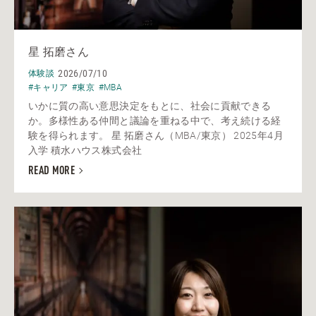
星 拓磨さん
2026/07/10
体験談
#キャリア
#東京
#MBA
いかに質の高い意思決定をもとに、社会に貢献できる
か。多様性ある仲間と議論を重ねる中で、考え続ける経
験を得られます。 星 拓磨さん（MBA/東京） 2025年4月
入学 積水ハウス株式会社
READ MORE