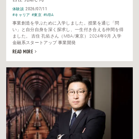
2026/07/11
体験談
#キャリア
#東京
#MBA
事業創造を学ぶために入学しました。授業を通じ「問
い」と自分自身を深く探求し、一生付き合える仲間を得
ました。 吉住 孔佑さん（MBA/東京） 2024年9月 入学
金融系スタートアップ 事業開発
READ MORE