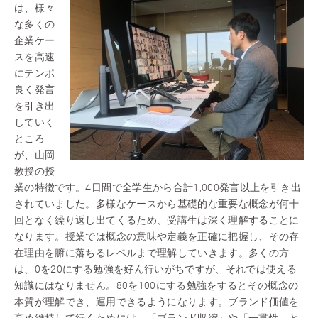
は、様々
な多くの
企業ケー
スを高速
にテンポ
良く発言
を引き出
していく
ところ
が、山岡
教授の授
業の特徴です。4日間で全学生から合計1,000発言以上を引き出
されていました。多様なケースから基礎的な重要な概念が何十
回となく繰り返し出てくるため、受講生は深く理解することに
なります。授業では概念の意味や定義を正確に把握し、その存
在理由を腑に落ちるレベルまで理解していきます。多くの方
は、0を20にする勉強を好ん行いがちですが、それでは使える
知識にはなりません。80を100にする勉強をするとその概念の
本質が理解でき、運用できるようになります。ブランド価値を