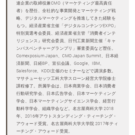
連企業の取締役兼CMO（マーケティング最高責任
者）を歴任、全社的な事業開発とマーケティング戦
略、デジタルマーケティングを推進してきた経験を
もつ。経済産業省主催「デジタルコンテンツEXPO」
特別賞選考会委員、経済産業省主管『消費者インテ
リジェンス』研究会委員、日刊工業新聞主催「キャ
ンパスベンチャーグランプリ」審査委員など歴任。
Comexposium Japan、CMO Japan Summit、日本経
済新聞、日経BP、宣伝会議、Google、IBM、
Salesforce、KDDI主催のセミナーなどで講演多数。
マサチューセッツ工科大学スローン経営大学院修士
課程修了。所属学会は、日本商業学会、日本消費者
行動研究学会、日本広告学会、日本マーケティング
学会、日本マーケティングサイエンス学会、経営行
動科学学会、組織学会など。名古屋商科大学 2018
年、2016年アウトスタンディング・ティーチング・
アウォード受賞。名古屋商科大学大学院 2017年ティ
ーチング・アウォード受賞。