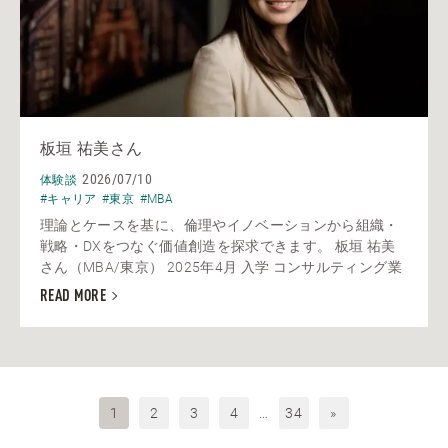
板垣 祐美さん
2026/07/10
体験談
#キャリア
#東京
#MBA
理論とケースを基に、倫理やイノベーションから組織・
戦略・DXをつなぐ価値創造を探求できます。 板垣 祐美
さん（MBA/東京） 2025年4月 入学 コンサルティング業
READ MORE
1
2
3
4
…
34
»