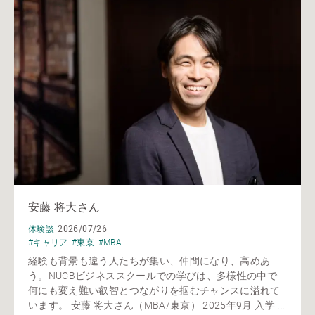
安藤 将大さん
2026/07/26
体験談
#キャリア
#東京
#MBA
経験も背景も違う人たちが集い、仲間になり、高めあ
う。NUCBビジネススクールでの学びは、多様性の中で
何にも変え難い叡智とつながりを掴むチャンスに溢れて
います。 安藤 将大さん（MBA/東京） 2025年9月 入学 ...