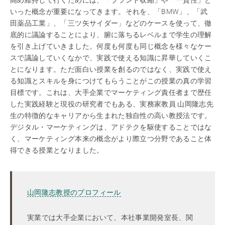
高め維持して行くためには、「ブランド収縮」や「一貫性」と
いった概念が重要になってきます。それを、「BMW」、「武
田薬品工業」、「三ツ矢サイダー」などのケースを使って、徹
底的に議論することにより、腑に落ちるレベルまで学生の理解
を引き上げていきました。何度も何度も同じ概念を様々なケー
スで議論していくなかで、実践で使える知識に昇華していくこ
とになります。ただ面白い授業を創るのではなく、実践で使え
る知識とスキルを身につけてもらうことがこの授業の真の学習
目標です。これは、大手企業でマーケティング責任者まで歴任
した実践経験と現役の研究者でもある、実務家教員 山岡隆志先
生の特徴的なキャリアから生まれた独自性の高い教授法です。
デジタル・マーケティングは、アドテクを駆使することではな
く、マーケティング本来の概念がより際立つ分野であること体
得できる授業となりました。
山岡隆志教授のプロフィール
実業では大手企業において、本社事業開発室長、関