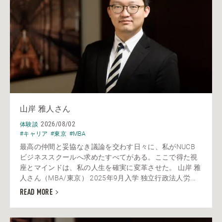
山岸 雅人さん
2026/08/02
体験談
#キャリア
#東京
#MBA
最高の仲間と妥協なき議論を交わす日々に、私がNUCB
ビジネススクールへ求めたすべてがある。ここで得た視
座とマインドは、私の人生を確実に変革させた。 山岸 雅
人さん（MBA/東京） 2025年9月入学 独立行政法人労...
READ MORE