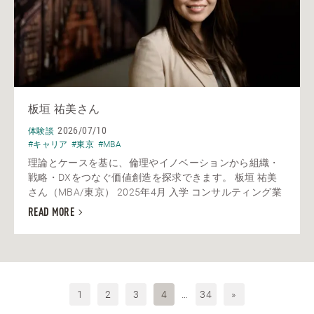
板垣 祐美さん
2026/07/10
体験談
#キャリア
#東京
#MBA
理論とケースを基に、倫理やイノベーションから組織・
戦略・DXをつなぐ価値創造を探求できます。 板垣 祐美
さん（MBA/東京） 2025年4月 入学 コンサルティング業
READ MORE
1
2
3
4
…
34
»