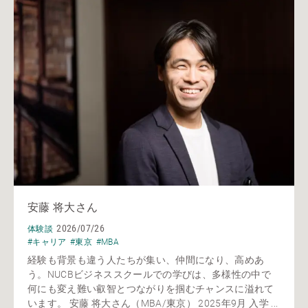
安藤 将大さん
2026/07/26
体験談
#キャリア
#東京
#MBA
経験も背景も違う人たちが集い、仲間になり、高めあ
う。NUCBビジネススクールでの学びは、多様性の中で
何にも変え難い叡智とつながりを掴むチャンスに溢れて
います。 安藤 将大さん（MBA/東京） 2025年9月 入学 ...