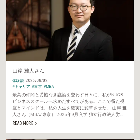
山岸 雅人さん
2026/08/02
体験談
#キャリア
#東京
#MBA
最高の仲間と妥協なき議論を交わす日々に、私がNUCB
ビジネススクールへ求めたすべてがある。ここで得た視
座とマインドは、私の人生を確実に変革させた。 山岸 雅
人さん（MBA/東京） 2025年9月入学 独立行政法人労...
READ MORE