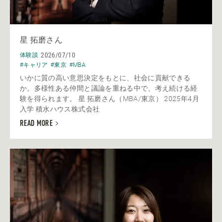
星 拓磨さん
2026/07/10
体験談
#キャリア
#東京
#MBA
いかに質の高い意思決定をもとに、社会に貢献できる
か。多様性ある仲間と議論を重ねる中で、考え続ける経
験を得られます。 星 拓磨さん（MBA/東京） 2025年4月
入学 積水ハウス株式会社
READ MORE