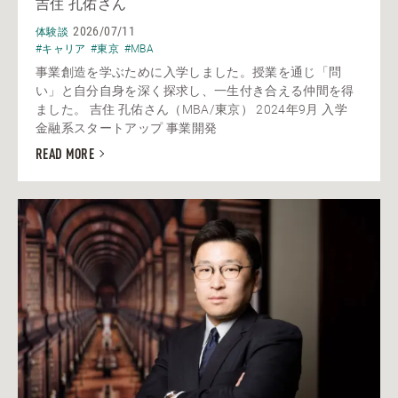
吉住 孔佑さん
2026/07/11
体験談
#キャリア
#東京
#MBA
事業創造を学ぶために入学しました。授業を通じ「問
い」と自分自身を深く探求し、一生付き合える仲間を得
ました。 吉住 孔佑さん（MBA/東京） 2024年9月 入学
金融系スタートアップ 事業開発
READ MORE