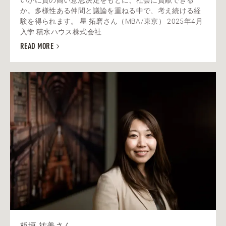
いかに質の高い意思決定をもとに、社会に貢献できる
か。多様性ある仲間と議論を重ねる中で、考え続ける経
験を得られます。 星 拓磨さん（MBA/東京） 2025年4月
入学 積水ハウス株式会社
READ MORE
板垣 祐美さん