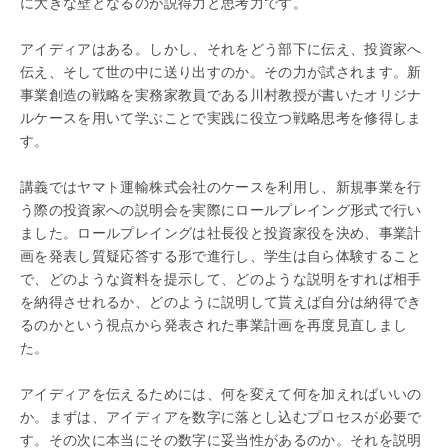
に大きな壁となるのが説得力と思考力です。
アイディアはある。しかし、それをどう部下に伝え、投資家へ
伝え、そして世の中に送り出すのか。その力が試されます。新
事業創造の戦略を実務家教員である川村教授が書いたオリジナ
ルケースを用いて学ぶことで実践に役立つ戦略思考を修得しま
す。
講義ではヤマト運輸株式会社のケースを利用し、新規事業を行
う際の投資家への説明会を実際にロールプレイング形式で行い
ました。ロールプレイングは社長役と投資家役を決め、事業計
画を発表し質疑応答する形で進行し、学生は自ら体験すること
で、
どのような資料を提示して、どのような説明をすれば相手
を納得させれるか
、
どのように説明して貰えば自分は納得でき
るのか
という視点から発表された事業計画を再度見直しまし
た。
アイディアを伝えるためには、何を変えて何を加えればいいの
か。まずは、アイディアを数字に落とし込むプロセスが必要で
す。その次に本当にその数字に妥当性があるのか。それを説明