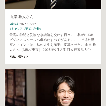
山岸 雅人さん
2026/08/02
体験談
#キャリア
#東京
#MBA
最高の仲間と妥協なき議論を交わす日々に、私がNUCB
ビジネススクールへ求めたすべてがある。ここで得た視
座とマインドは、私の人生を確実に変革させた。 山岸 雅
人さん（MBA/東京） 2025年9月入学 独立行政法人労...
READ MORE