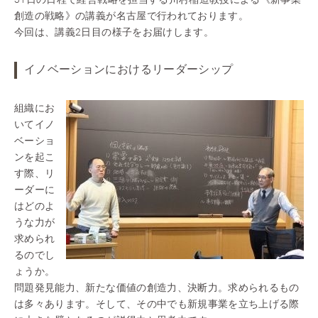
創造の戦略》の講義が名古屋で行われております。
今回は、講義2日目の様子をお届けします。
イノベーションにおけるリーダーシップ
組織にお
いてイノ
ベーショ
ンを起こ
す際、リ
ーダーに
はどのよ
うな力が
求められ
るのでし
ょうか。
問題発見能力、新たな価値の創造力、決断力。求められるもの
は多々あります。そして、その中でも新規事業を立ち上げる際