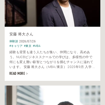
安藤 将大さん
2026/07/26
体験談
#キャリア
#東京
#MBA
経験も背景も違う人たちが集い、仲間になり、高めあ
う。NUCBビジネススクールでの学びは、多様性の中で
何にも変え難い叡智とつながりを掴むチャンスに溢れて
います。 安藤 将大さん（MBA/東京） 2025年9月 入学 ...
READ MORE