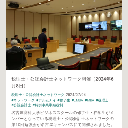
税理士・公認会計士ネットワーク開催（2024年6
月8日）
2024/07/04
税理士・公認会計士ネットワーク
#ネットワーク
#アルムナイ
#修了生
#EMBA
#MBA
#税理士
#公認会計士
#特例事業承継税制
名古屋商科大学ビジネススクールの修了生・在学生がメ
ンバーとなっている税理士・公認会計士ネットワークの
第10回勉強会が名古屋キャンパスにて開催されました。