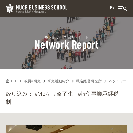
EN
ネットワーク活動レポート
Network Report
TOP
教員&研究
研究活動紹介
戦略経営研究所
ネットワーク
絞り込み：
#MBA
#修了生
#特例事業承継税
制