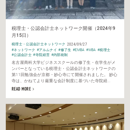
税理士・公認会計士ネットワーク開催（2024年9
月15日）
2024/09/27
税理士・公認会計士ネットワーク
#ネットワーク
#アルムナイ
#修了生
#EMBA
#MBA
#税理士
#公認会計士
#寺院経営
#内部統制
名古屋商科大学ビジネススクールの修了生・在学生がメ
ンバーとなっている税理士・公認会計士ネットワークの
第11回勉強会が京都・妙心寺にて開催されました。 妙心
寺は、かねてより厳重な会計制度に基づいた寺院経...
READ MORE