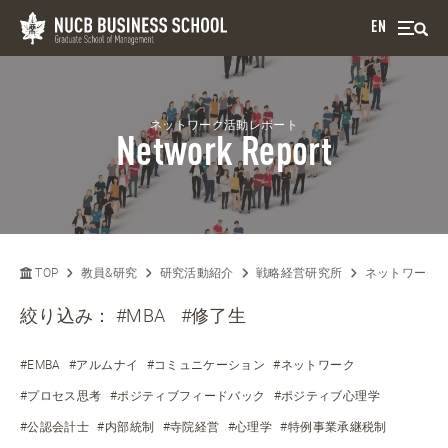
EN
ネットワーク活動レポート
Network Report
TOP
教員&研究
研究活動紹介
戦略経営研究所
ネットワーク
絞り込み：
#MBA
#修了生
#EMBA
#アルムナイ
#コミュニケーション
#ネットワーク
#プロセス思考
#ポジティブフィードバック
#ポジティブ心理学
#公認会計士
#内部統制
#寺院経営
#心理学
#特例事業承継税制