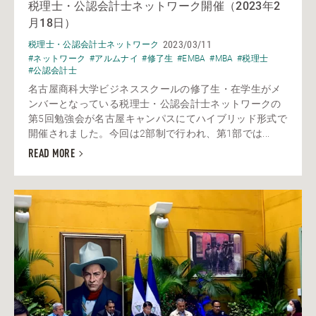
税理士・公認会計士ネットワーク開催（2023年2
月18日）
2023/03/11
税理士・公認会計士ネットワーク
#ネットワーク
#アルムナイ
#修了生
#EMBA
#MBA
#税理士
#公認会計士
名古屋商科大学ビジネススクールの修了生・在学生がメ
ンバーとなっている税理士・公認会計士ネットワークの
第5回勉強会が名古屋キャンパスにてハイブリッド形式で
開催されました。今回は2部制で行われ、第1部では...
READ MORE