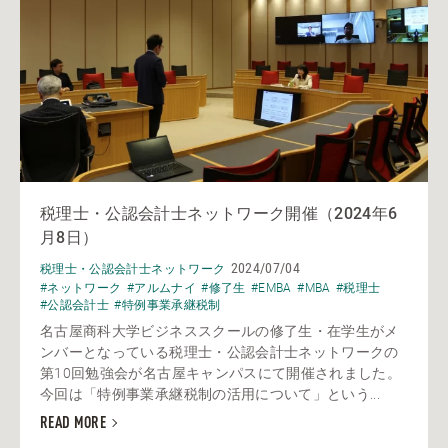
税理士・公認会計士ネットワーク開催（2024年6
月8日）
2024/07/04
税理士・公認会計士ネットワーク
#ネットワーク
#アルムナイ
#修了生
#EMBA
#MBA
#税理士
#公認会計士
#特例事業承継税制
名古屋商科大学ビジネススクールの修了生・在学生がメ
ンバーとなっている税理士・公認会計士ネットワークの
第10回勉強会が名古屋キャンパスにて開催されました。
今回は「特例事業承継税制の活用について」という...
READ MORE