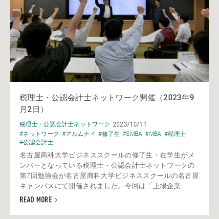
税理士・公認会計士ネットワーク開催（2023年9
月2日）
2023/10/11
税理士・公認会計士ネットワーク
#ネットワーク
#アルムナイ
#修了生
#EMBA
#MBA
#税理士
#公認会計士
名古屋商科大学ビジネススクールの修了生・在学生がメ
ンバーとなっている税理士・公認会計士ネットワークの
第7回勉強会が名古屋商科大学ビジネススクールの名古屋
キャンパスにて開催されました。今回は「上場企業...
READ MORE