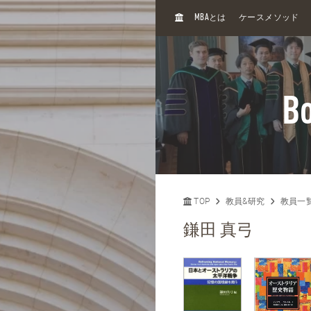
H
MBA
とは
ケースメソッド
O
M
E
Bo
TOP
教員&研究
教員一
鎌田 真弓