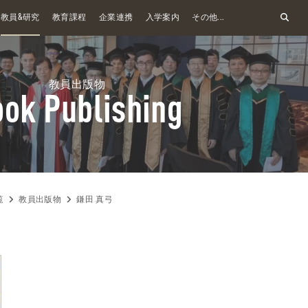
&
教員
研究
教育課程
企業連携
入学案内
その他...
教員出版物
ok Publishing
覧
教員出版物
鎌田 真弓