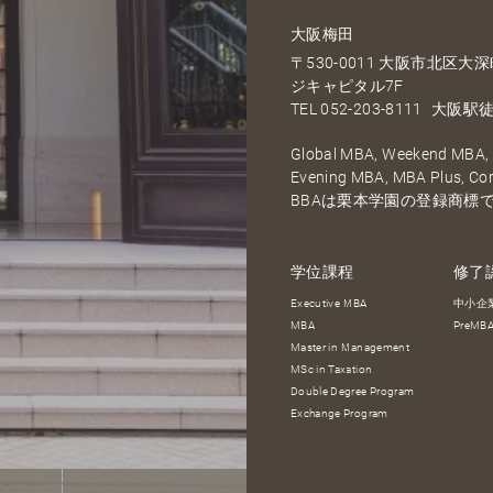
大阪梅田
〒530-0011 大阪市北区
ジキャピタル7F
TEL
052-203-8111
大阪駅徒
Global MBA, Weekend MBA, F
Evening MBA, MBA Plus, C
BBAは栗本学園の登録商標
学位課程
修了
Executive MBA
中小企
MBA
PreM
Master in Management
MSc in Taxation
Double Degree Program
Exchange Program