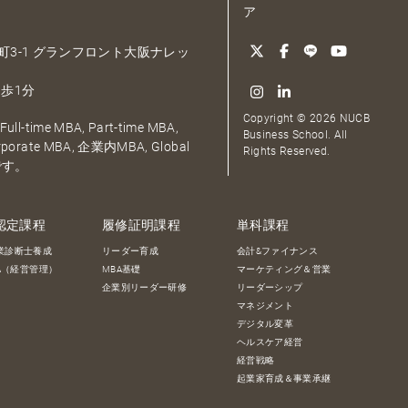
ア
大深町3-1 グランフロント大阪ナレッ
歩1分
Copyright © 2026 NUCB
ull-time MBA, Part-time MBA,
Business School. All
orporate MBA, 企業内MBA, Global
Rights Reserved.
です。
認定課程
履修証明課程
単科課程
業診断士養成
リーダー育成
会計&ファイナンス
BA（経営管理）
MBA基礎
マーケティング＆営業
企業別リーダー研修
リーダーシップ
マネジメント
デジタル変革
ヘルスケア経営
経営戦略
起業家育成＆事業承継