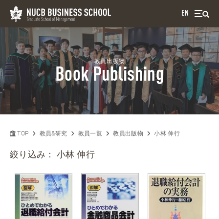
EN
教員出版物
Book Publishing
TOP
教員&研究
教員一覧
教員出版物
小林 伸行
絞り込み：
小林 伸行