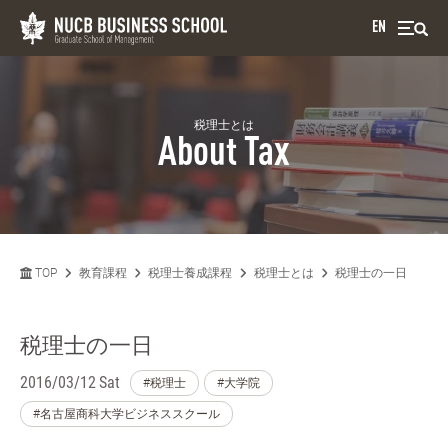
EN
税理士とは
About Tax
TOP
教育課程
税理士養成課程
税理士とは
税理士の一日
税理士の一日
2016/03/12 Sat
#税理士
#大学院
#名古屋商科大学ビジネススクール