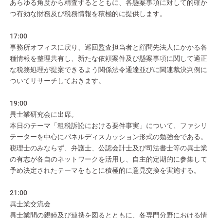
あらゆる角度から精査するとともに、各懸案事項に対して的確か
つ有効な財務及び税務情報を積極的に提供します。
17:00
事務所オフィスに戻り、巡回監査担当者と顧問先法人にかかる各
種情報を整理共有し、新たな依頼案件及び懸案事項に関して適正
な税務処理が提案できるよう関係法令通達並びに関連裁決判例に
ついてリサーチしておきます。
19:00
異士業研究会に出席。
本日のテーマ「租税訴訟における要件事実」について、ファシリ
テーターを中心にパネルディスカッション形式の勉強会である。
税理士のみならず、弁護士、公認会計士及び司法書士等の異士業
の有志が各自のネットワークを活用し、自主的定期的に参集して
予め決定されたテーマをもとに積極的に意見交換を実施する。
21:00
異士業交流会
異士業間の親睦及び連携を図るとともに、各専門分野における情