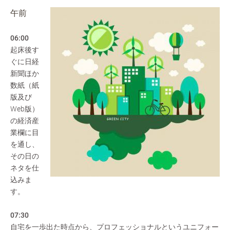
午前
06:00
起床後す
ぐに日経
新聞ほか
数紙（紙
版及び
Web版）
の経済産
業欄に目
を通し、
その日の
ネタを仕
込みま
す。
07:30
自宅を一歩出た時点から、プロフェッショナルというユニフォー