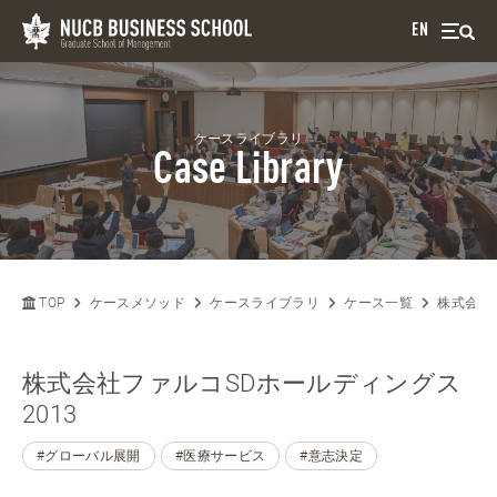
EN
ケースライブラリ
Case Library
TOP
ケースメソッド
ケースライブラリ
ケース一覧
株式会社フ
株式会社ファルコSDホールディングス
2013
#グローバル展開
#医療サービス
#意志決定