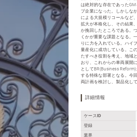
は絶対的な存在であったG
プ企業になった。しかしなが
による大規模リコールなど、
拡大が本格化し、その結果
か挽回したところである。
くかが重要な課題となる。
りに力を入れている。ハイ
量産化に成功している。こ
たすべき役割を考え、地域
おり、これからの車両展開
としてBR(Business 
する特殊な部署となる。今回
両計画を検討し、製品化し
詳細情報
ケースID
登録
業界