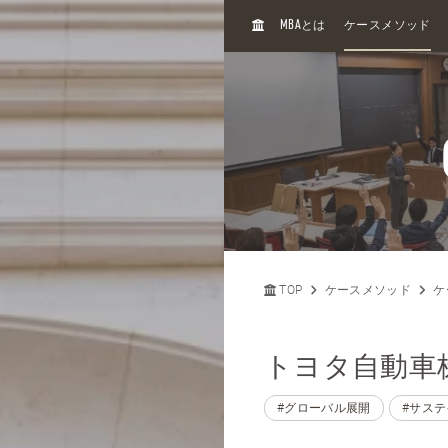
H
MBA
とは
ケースメソッド
O
M
E
TOP
ケースメソッド
ケ
トヨタ自動車株
#グローバル展開
#サス