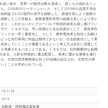
Mを追い抜き、世界一の販売台数を達成し、誰しもが認めるトッ
ら、2008年のリーマンショック、そして2009年の品質不具合
純利益で4,000億円の赤字を経験した。渡邉社長により規模の
、経験したこの失敗を、創業家豊田章男の組織立直しにより何と
つまり、これからいかにグローバルで持続的成長を成し遂げてい
一方で、トヨタでは、早い段階から社会的責任として、環境車作
ブリッドを一早く量産化し、そして、燃料電池車も他社に先駆け
のような先行車両に利益は期待できないが、社会的責任として果
と共存していくことが重要であるという考え方は全社に浸透して
にも考慮されるべきことである。トヨタでは、社内横断的な組織
Reform)がある。人材を時限的に重点配置し、将来に繋がる業務を遂行
も、次世代環境車開発を担うBR組織が設立され、次世代の車
ていくことが求められている。
15-1126
2015
自動車・同附属品製造業