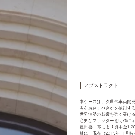
アブストラクト
本ケースは、次世代車両開
両を展開すべきかを検討す
世界情勢の影響を強く受け
必要なファクターを明確に
豊田喜一郎により資本金1,2
軸に、現在（2015年11