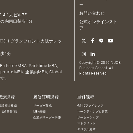
ー
お問い合わせ
-4-1丸ビル7F
の内南口徒歩1分
公式オンラインスト
ア
大深町3-1 グランフロント大阪ナレッ
歩1分
Copyright © 2026 NUCB
ull-time MBA, Part-time MBA,
Business School. All
orporate MBA, 企業内MBA, Global
Rights Reserved.
です。
認定課程
履修証明課程
単科課程
業診断士養成
リーダー育成
会計&ファイナンス
BA（経営管理）
MBA基礎
マーケティング＆営業
企業別リーダー研修
リーダーシップ
マネジメント
デジタル変革