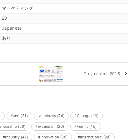
マーケティング
20
Japanese
あり
Polyplastics 2015
)
#and (31)
#business (76)
#Change (19)
eneurship (50)
#expansion (20)
#Family (16)
#industry (47)
#innovation (36)
#international (28)