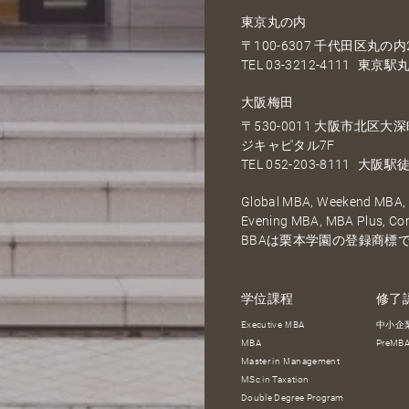
東京丸の内
〒100-6307 千代田区丸の内2
TEL
03-3212-4111
東京駅丸
大阪梅田
〒530-0011 大阪市北区
ジキャピタル7F
TEL
052-203-8111
大阪駅徒
Global MBA, Weekend MBA, F
Evening MBA, MBA Plus, C
BBAは栗本学園の登録商標
学位課程
修了
Executive MBA
中小企
MBA
PreM
Master in Management
MSc in Taxation
Double Degree Program