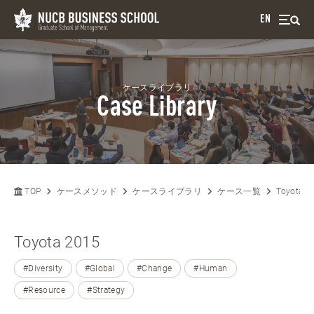
EN
ケースライブラリ
Case Library
TOP
ケースメソッド
ケースライブラリ
ケース一覧
Toyota 2
Toyota 2015
#Diversity
#Global
#Change
#Human
#Resource
#Strategy