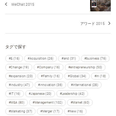
WeChat 2015
アワード 2015
タグで探す
#& (16)
#Acquisition (26)
#and (31)
#business (76)
#Change (19)
#Company (16)
#entrepreneurship (50)
#expansion (20)
#Family (16)
#Global (34)
#in (18)
#industry (47)
#innovation (36)
#international (28)
#IT (16)
#Japanese (20)
#Leadership (42)
#M&A (80)
#Management (102)
#Market (60)
#Marketing (37)
#Merger (17)
#New (16)