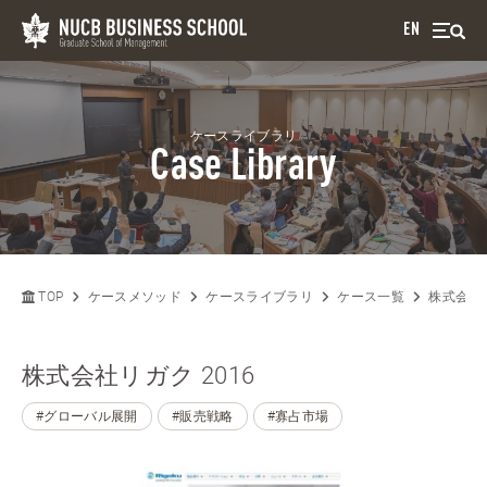
EN
ケースライブラリ
Case Library
TOP
ケースメソッド
ケースライブラリ
ケース一覧
株式会社リ
株式会社リガク 2016
#グローバル展開
#販売戦略
#寡占市場