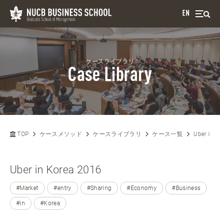
EN
ケースライブラリ
Case Library
TOP
ケースメソッド
ケースライブラリ
ケース一覧
Uber in 
Uber in Korea 2016
#Market
#entry
#Sharing
#Economy
#Business
#in
#Korea