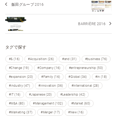
飯田グループ 2016
BARRIÈRE 2016
タグで探す
#& (16)
#Acquisition (26)
#and (31)
#business (76)
#Change (19)
#Company (16)
#entrepreneurship (50)
#expansion (20)
#Family (16)
#Global (34)
#in (18)
#industry (47)
#innovation (36)
#international (28)
#IT (16)
#Japanese (20)
#Leadership (42)
#M&A (80)
#Management (102)
#Market (60)
#Marketing (37)
#Merger (17)
#New (16)