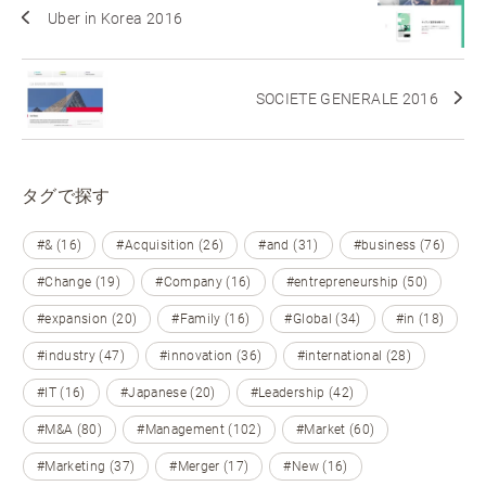
Uber in Korea 2016
SOCIETE GENERALE 2016
タグで探す
#& (16)
#Acquisition (26)
#and (31)
#business (76)
#Change (19)
#Company (16)
#entrepreneurship (50)
#expansion (20)
#Family (16)
#Global (34)
#in (18)
#industry (47)
#innovation (36)
#international (28)
#IT (16)
#Japanese (20)
#Leadership (42)
#M&A (80)
#Management (102)
#Market (60)
#Marketing (37)
#Merger (17)
#New (16)