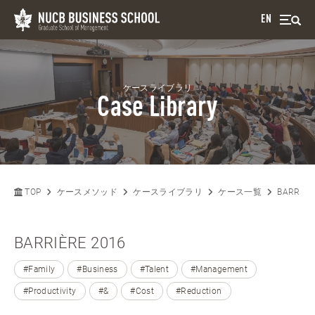
EN
ケースライブラリ
Case Library
TOP
ケースメソッド
ケースライブラリ
ケース一覧
BARRIÈR
BARRIÈRE 2016
#Family
#Business
#Talent
#Management
#Productivity
#&
#Cost
#Reduction