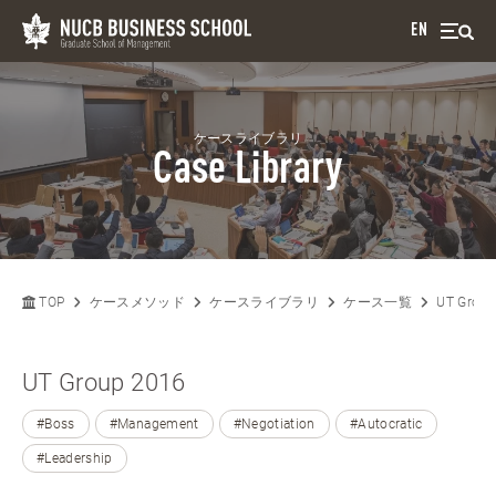
EN
ケースライブラリ
Case Library
TOP
ケースメソッド
ケースライブラリ
ケース一覧
UT Group
UT Group 2016
#Boss
#Management
#Negotiation
#Autocratic
#Leadership