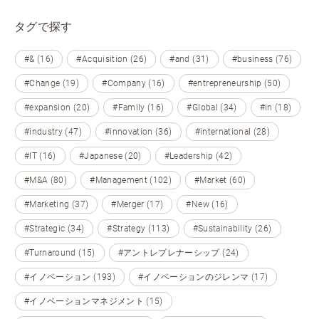
タグで探す
#& (16)
#Acquisition (26)
#and (31)
#business (76)
#Change (19)
#Company (16)
#entrepreneurship (50)
#expansion (20)
#Family (16)
#Global (34)
#in (18)
#industry (47)
#innovation (36)
#international (28)
#IT (16)
#Japanese (20)
#Leadership (42)
#M&A (80)
#Management (102)
#Market (60)
#Marketing (37)
#Merger (17)
#New (16)
#Strategic (34)
#Strategy (113)
#Sustainability (26)
#Turnaround (15)
#アントレプレナーシップ (24)
#イノベーション (193)
#イノベーションのジレンマ (17)
#イノベーションマネジメント (15)