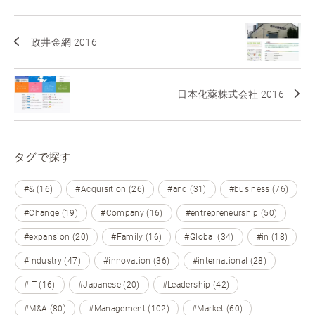
政井金網 2016
日本化薬株式会社 2016
タグで探す
#& (16)
#Acquisition (26)
#and (31)
#business (76)
#Change (19)
#Company (16)
#entrepreneurship (50)
#expansion (20)
#Family (16)
#Global (34)
#in (18)
#industry (47)
#innovation (36)
#international (28)
#IT (16)
#Japanese (20)
#Leadership (42)
#M&A (80)
#Management (102)
#Market (60)