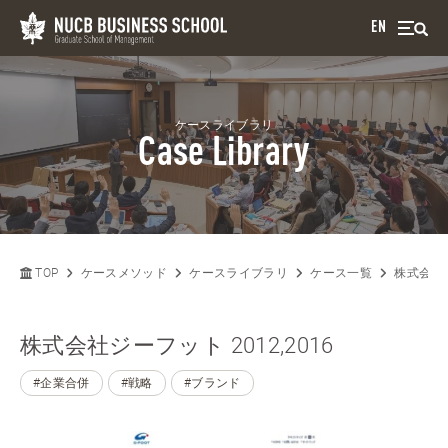
EN
ケースライブラリ
Case Library
TOP
ケースメソッド
ケースライブラリ
ケース一覧
株式会社ジ
株式会社ジーフット 2012,2016
#企業合併
#戦略
#ブランド