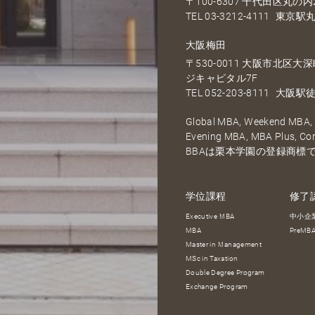
〒100-6307 千代田区丸の内2
TEL
03-3212-4111
東京駅丸
大阪梅田
〒530-0011 大阪市北区
ジキャピタル7F
TEL
052-203-8111
大阪駅徒
Global MBA, Weekend MBA, F
Evening MBA, MBA Plus, C
BBAは栗本学園の登録商標
学位課程
修了
Executive MBA
中小企
MBA
PreM
Master in Management
MSc in Taxation
Double Degree Program
Exchange Program