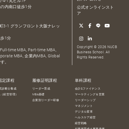
-4-1丸ビル7F
の内南口徒歩1分
公式オンラインスト
ア
大深町3-1 グランフロント大阪ナレッ
歩1分
Copyright © 2026 NUCB
ull-time MBA, Part-time MBA,
Business School. All
orporate MBA, 企業内MBA, Global
Rights Reserved.
です。
認定課程
履修証明課程
単科課程
業診断士養成
リーダー育成
会計&ファイナンス
BA（経営管理）
MBA基礎
マーケティング＆営業
企業別リーダー研修
リーダーシップ
マネジメント
デジタル変革
ヘルスケア経営
経営戦略
起業家育成＆事業承継