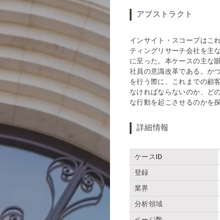
アブストラクト
インサイト・スコープはこ
ティングリサーチ会社を主
に至った。本ケースの主な
社員の意識改革である。か
を行う際に、これまでの顧
なければならないのか、ど
な行動を起こさせるのかを
詳細情報
ケースID
登録
業界
分析領域
ページ数