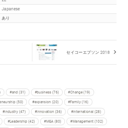
Japanese
あり
セイコーエプソン 2018
)
#and (31)
#business (76)
#Change (19)
eneurship (50)
#expansion (20)
#Family (16)
#industry (47)
#innovation (36)
#international (28)
#Leadership (42)
#M&A (80)
#Management (102)