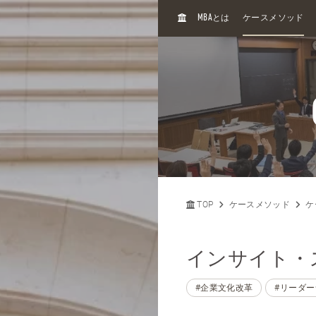
H
MBA
とは
ケースメソッド
O
M
E
TOP
ケースメソッド
ケ
インサイト・ス
#企業文化改革
#リーダ