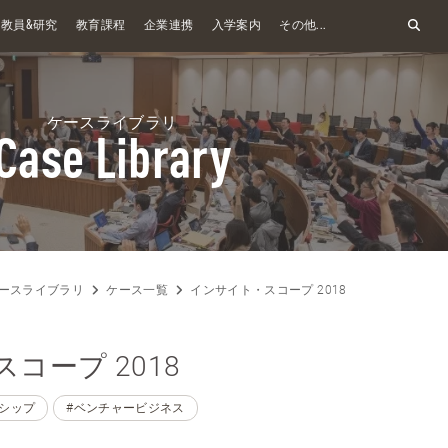
&
教員
研究
教育課程
企業連携
入学案内
その他...
ケースライブラリ
Case Library
ースライブラリ
ケース一覧
インサイト・スコープ 2018
コープ 2018
ーシップ
#ベンチャービジネス