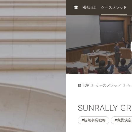
H
MBA
とは
ケースメソッド
O
M
E
TOP
ケースメソッド
ケ
SUNRALLY GR
#新規事業戦略
#意思決定