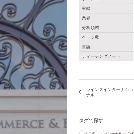
登録
業界
分析領域
ページ数
言語
ティーチングノート
レインズインターナショ
ナル ...
タグで探す
#& (16)
#Acquisition (26