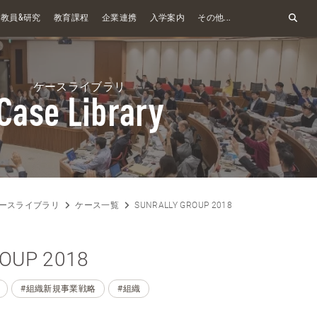
&
教員
研究
教育課程
企業連携
入学案内
その他...
ケースライブラリ
Case Library
ースライブラリ
ケース一覧
SUNRALLY GROUP 2018
OUP 2018
#組織新規事業戦略
#組織