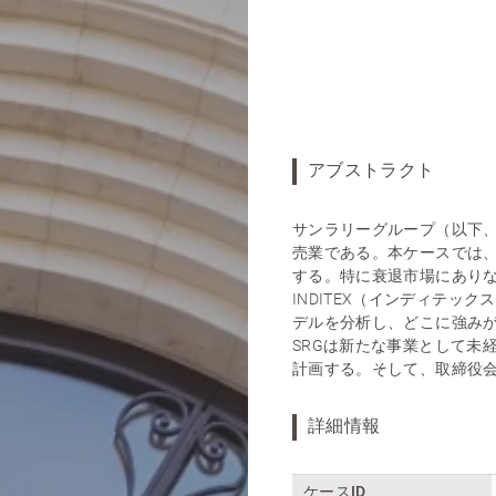
アブストラクト
サンラリーグループ（以下、
売業である。本ケースでは
する。特に衰退市場にありな
INDITEX（インディテ
デルを分析し、どこに強み
SRGは新たな事業として未
計画する。そして、取締役
詳細情報
ケースID