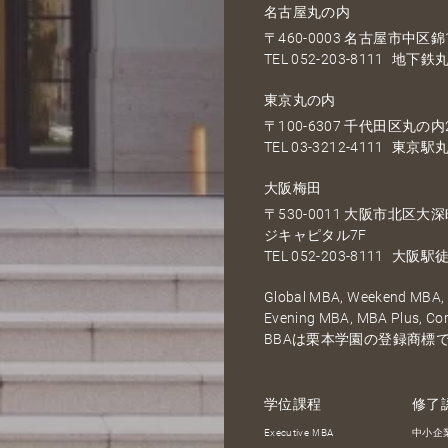
名古屋丸の内
〒460-0003 名古屋市中区錦1
TEL
052-203-8111
地下鉄丸
東京丸の内
〒100-6307 千代田区丸の内2
TEL
03-3212-4111
東京駅丸
大阪梅田
〒530-0011 大阪市北区
ジキャピタル7F
TEL
052-203-8111
大阪駅徒
Global MBA, Weekend MBA, F
Evening MBA, MBA Plus, C
BBAは栗本学園の登録商標
学位課程
修了
Executive MBA
中小企