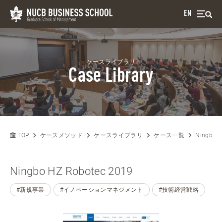
EN
ケースライブラリ
Case Library
TOP
ケースメソッド
ケースライブラリ
ケース一覧
Ningbo H
Ningbo HZ Robotec 2019
#新規事業
#イノベーションマネジメント
#技術経営戦略