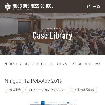
EN
ケースライブラリ
Case Library
TOP
ケースメソッド
ケースライブラリ
ケース一覧
Ningbo H
Ningbo HZ Robotec 2019
#新規事業
#イノベーションマネジメント
#技術経営戦略