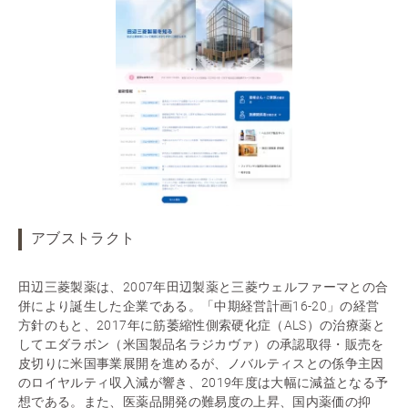
アブストラクト
田辺三菱製薬は、2007年田辺製薬と三菱ウェルファーマとの合
併により誕生した企業である。「中期経営計画16-20」の経営
方針のもと、2017年に筋萎縮性側索硬化症（ALS）の治療薬と
してエダラボン（米国製品名ラジカヴァ）の承認取得・販売を
皮切りに米国事業展開を進めるが、ノバルティスとの係争主因
のロイヤルティ収入減が響き、2019年度は大幅に減益となる予
想である。また、医薬品開発の難易度の上昇、国内薬価の抑