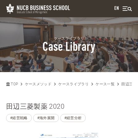
EN
ケースライブラリ
Case Library
TOP
ケースメソッド
ケースライブラリ
ケース一覧
田辺三菱製
田辺三菱製薬 2020
#経営戦略
#海外展開
#経営分析