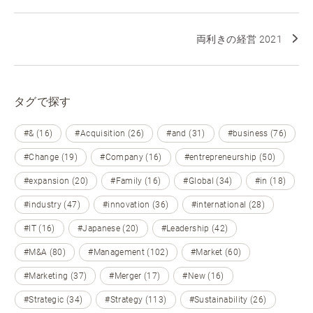
両利きの経営 2021
タグで探す
#& (16)
#Acquisition (26)
#and (31)
#business (76)
#Change (19)
#Company (16)
#entrepreneurship (50)
#expansion (20)
#Family (16)
#Global (34)
#in (18)
#industry (47)
#innovation (36)
#international (28)
#IT (16)
#Japanese (20)
#Leadership (42)
#M&A (80)
#Management (102)
#Market (60)
#Marketing (37)
#Merger (17)
#New (16)
#Strategic (34)
#Strategy (113)
#Sustainability (26)