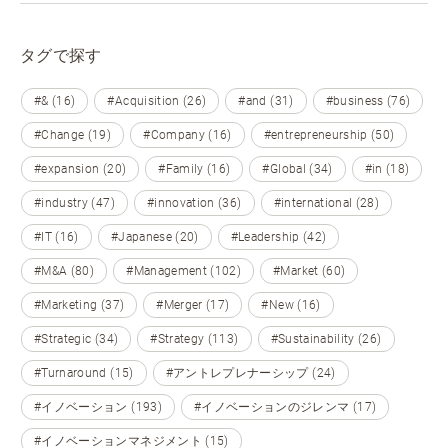
タグで探す
#& (16)
#Acquisition (26)
#and (31)
#business (76)
#Change (19)
#Company (16)
#entrepreneurship (50)
#expansion (20)
#Family (16)
#Global (34)
#in (18)
#industry (47)
#innovation (36)
#international (28)
#IT (16)
#Japanese (20)
#Leadership (42)
#M&A (80)
#Management (102)
#Market (60)
#Marketing (37)
#Merger (17)
#New (16)
#Strategic (34)
#Strategy (113)
#Sustainability (26)
#Turnaround (15)
#アントレプレナーシップ (24)
#イノベーション (193)
#イノベーションのジレンマ (17)
#イノベーションマネジメント (15)