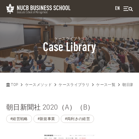
EN
ケースライブラリ
Case Library
TOP
ケースメソッド
ケースライブラリ
ケース一覧
朝日新聞社
朝日新聞社 2020（A）（B）
#経営戦略
#新規事業
#両利きの経営