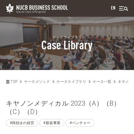
EN
ケースライブラリ
Case Library
TOP
ケースメソッド
ケースライブラリ
ケース一覧
キヤノンメ
キヤノンメディカル 2023（A）（B）
（C）（D）
#両効きの経営
#新規事業
#ベンチャー