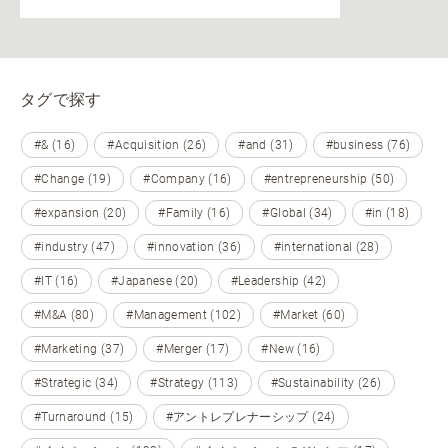
タグで探す
#& (16)
#Acquisition (26)
#and (31)
#business (76)
#Change (19)
#Company (16)
#entrepreneurship (50)
#expansion (20)
#Family (16)
#Global (34)
#in (18)
#industry (47)
#innovation (36)
#international (28)
#IT (16)
#Japanese (20)
#Leadership (42)
#M&A (80)
#Management (102)
#Market (60)
#Marketing (37)
#Merger (17)
#New (16)
#Strategic (34)
#Strategy (113)
#Sustainability (26)
#Turnaround (15)
#アントレプレナーシップ (24)