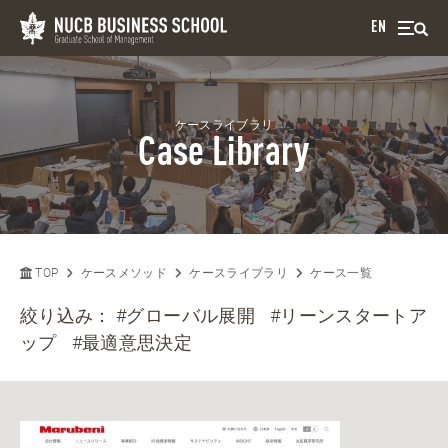
EN
ケースライブラリ
Case Library
TOP
ケースメソッド
ケースライブラリ
ケース一覧
絞り込み：
#グローバル展開
#リーンスタートア
ップ
#最適意思決定