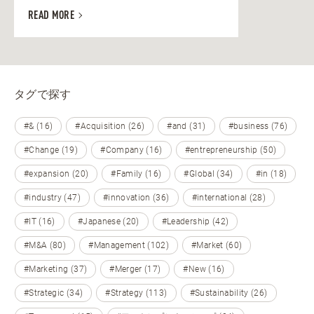
READ MORE
タグで探す
#& (16)
#Acquisition (26)
#and (31)
#business (76)
#Change (19)
#Company (16)
#entrepreneurship (50)
#expansion (20)
#Family (16)
#Global (34)
#in (18)
#industry (47)
#innovation (36)
#international (28)
#IT (16)
#Japanese (20)
#Leadership (42)
#M&A (80)
#Management (102)
#Market (60)
#Marketing (37)
#Merger (17)
#New (16)
#Strategic (34)
#Strategy (113)
#Sustainability (26)