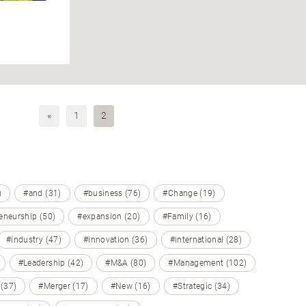
«
1
2
)
#and (31)
#business (76)
#Change (19)
eneurship (50)
#expansion (20)
#Family (16)
#industry (47)
#innovation (36)
#international (28)
#Leadership (42)
#M&A (80)
#Management (102)
 (37)
#Merger (17)
#New (16)
#Strategic (34)