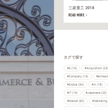
三菱重工 2018
READ MORE
タグで探す
#& (16)
#Acquisition (26
#Company (16)
#entrepr
#Global (34)
#in (18)
#IT (16)
#Japanese (20)
#Market (60)
#Marketing