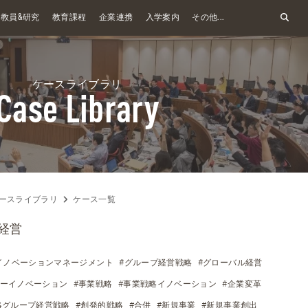
&
教員
研究
教育課程
企業連携
入学案内
その他...
ケースライブラリ
Case Library
ースライブラリ
ケース一覧
経営
イノベーションマネージメント
#グループ経営戦略
#グローバル経営
ザーイノベーション
#事業戦略
#事業戦略イノベーション
#企業変革
略グループ経営戦略
#創発的戦略
#合併
#新規事業
#新規事業創出