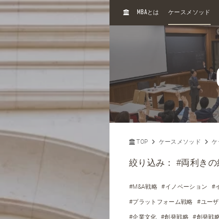
H
MBA
とは
ケースメソッド
O
M
E
TOP
ケースメソッド
ケ
絞り込み：
#両利きの
#M&A戦略
#イノベーション
#
#プラットフォーム戦略
#ユー
#企業文化
#創発戦略
#創発戦