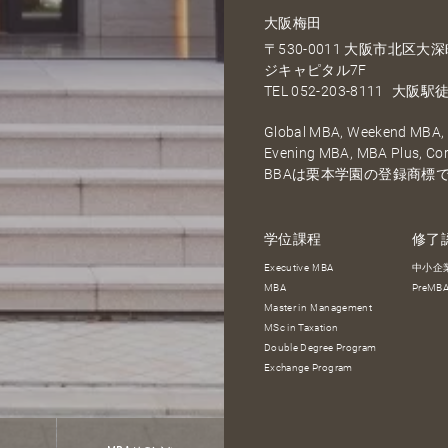
大阪梅田
〒530-0011 大阪市北区
ジキャピタル7F
TEL
052-203-8111
大阪駅徒
Global MBA, Weekend MBA, F
Evening MBA, MBA Plus, C
BBAは栗本学園の登録商標
学位課程
修了
Executive MBA
中小企
MBA
PreM
Master in Management
MSc in Taxation
Double Degree Program
Exchange Program