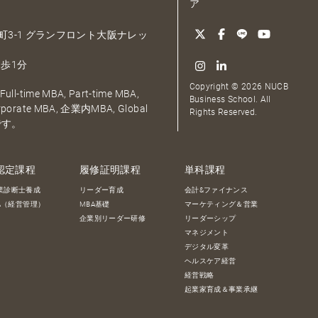
ア
大深町3-1 グランフロント大阪ナレッ
歩1分
Copyright © 2026 NUCB
ull-time MBA, Part-time MBA,
Business School. All
orporate MBA, 企業内MBA, Global
Rights Reserved.
です。
認定課程
履修証明課程
単科課程
業診断士養成
リーダー育成
会計&ファイナンス
BA（経営管理）
MBA基礎
マーケティング＆営業
企業別リーダー研修
リーダーシップ
マネジメント
デジタル変革
ヘルスケア経営
経営戦略
起業家育成＆事業承継