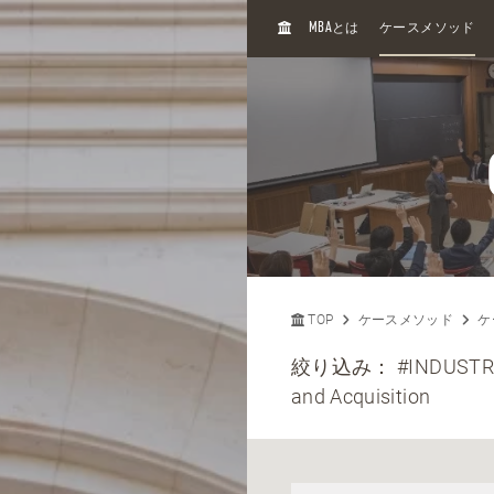
H
MBA
とは
ケースメソッド
O
M
E
TOP
ケースメソッド
ケ
絞り込み：
#INDUST
and Acquisition