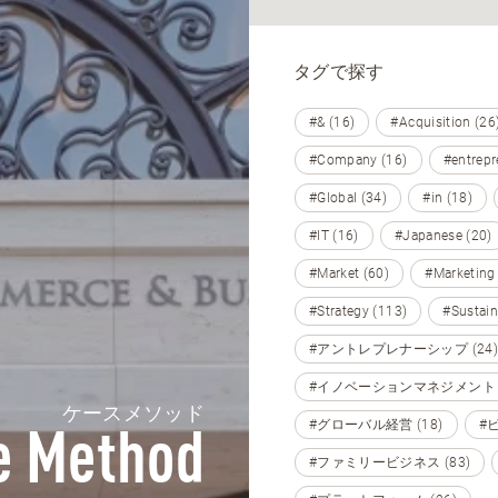
タグで探す
#& (16)
#Acquisition (26
#Company (16)
#entrepr
#Global (34)
#in (18)
#IT (16)
#Japanese (20)
#Market (60)
#Marketing
#Strategy (113)
#Sustain
#アントレプレナーシップ (24)
#イノベーションマネジメント (
ケースメソッド
#グローバル経営 (18)
#
e Method
#ファミリービジネス (83)