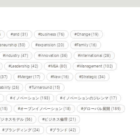
)
#and (31)
#business (76)
#Change (19)
eneurship (50)
#expansion (20)
#Family (16)
#industry (47)
#innovation (36)
#international (28)
#Leadership (42)
#M&A (80)
#Management (102)
 (37)
#Merger (17)
#New (16)
#Strategic (34)
ability (26)
#Turnaround (15)
#イノベーション (193)
#イノベーションのジレンマ (17)
15)
#オープンイノベーション (18)
#グローバル展開 (189)
ビジネスモデル (56)
#ビジネス倫理 (21)
#ブランディング (24)
#ブランド (42)