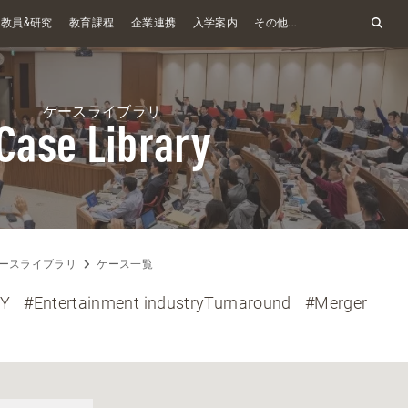
&
教員
研究
教育課程
企業連携
入学案内
その他...
ケースライブラリ
Case Library
ースライブラリ
ケース一覧
RY
#Entertainment industryTurnaround
#Merger