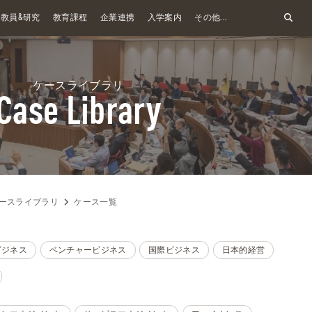
&
教員
研究
教育課程
企業連携
入学案内
その他...
ケースライブラリ
Case Library
ースライブラリ
ケース一覧
ビジネス
ベンチャービジネス
国際ビジネス
日本的経営