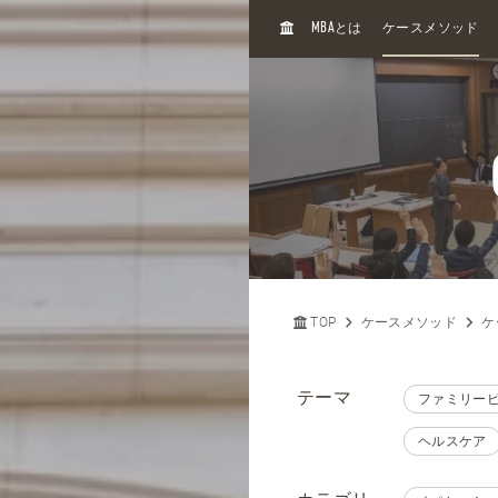
H
MBA
とは
ケースメソッド
O
M
E
TOP
ケースメソッド
ケ
テーマ
ファミリー
ヘルスケア