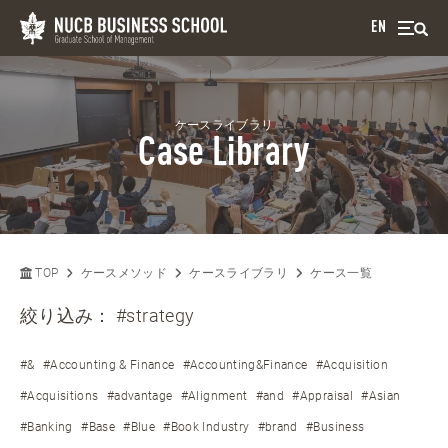
EN
ケースライブラリ
Case Library
TOP
ケースメソッド
ケースライブラリ
ケース一覧
絞り込み：
#strategy
#&
#Accounting & Finance
#Accounting&Finance
#Acquisition
#Acquisitions
#advantage
#Alignment
#and
#Appraisal
#Asian
#Banking
#Base
#Blue
#Book Industry
#brand
#Business