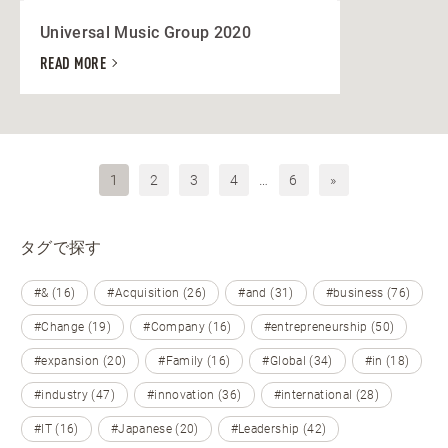
Universal Music Group 2020
READ MORE
1
2
3
4
…
6
»
タグで探す
#& (16)
#Acquisition (26)
#and (31)
#business (76)
#Change (19)
#Company (16)
#entrepreneurship (50)
#expansion (20)
#Family (16)
#Global (34)
#in (18)
#industry (47)
#innovation (36)
#international (28)
#IT (16)
#Japanese (20)
#Leadership (42)