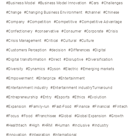
#Business Model
#Business Model Innovation
#Cars
#Challenges
#Change
#Changing Business Environment
#channel
#Chinese
#Company
#Competition
#Competitive
#Competitive Advantage
#Confectionery
#conservative
#Consumer
#Corporate
#Crisis
#Crisis Management
#Critical
#Cultural
#Culture
#Customers Perception
#decision
#Differences
#Digital
#Digital transformation
#Direct
#Disruptive
#Diversification
#Diversity
#Dynamics
#Dyson
#Electric
#Emerging markets
#Empowerment
#Enterprize
#Entertainment
#Entertainment industry
#Entertainment industryTurnaround
#Entrepreneurship
#Entry
#Esports
#Ethics
#Evolution
#Expansion
#Family-run
#Fast-Food
#Finance
#Financial
#Fintech
#Focus
#Food
#Franchisee
#Global
#Global Expansion
#Growth
#Healthtech
#High
#HRM
#Human
#Inclusive
#Industry
#Innovation
#Integration
#International