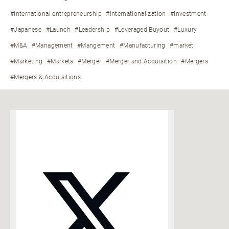
#International entrepreneurship
#Internationalization
#Investment
#Japanese
#Launch
#Leadership
#Leveraged Buyout
#Luxury
#M&A
#Management
#Mangement
#Manufacturing
#market
#Marketing
#Markets
#Merger
#Merger and Acquisition
#Mergers
#Mergers & Acquisitions