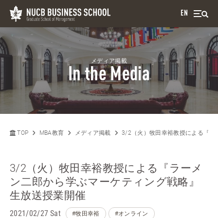
EN
メディア掲載
In the Media
TOP
MBA教育
メディア掲載
3/2（火）牧田幸裕教授による『
3/2（火）牧田幸裕教授による『ラーメ
ン二郎から学ぶマーケティング戦略』
生放送授業開催
2021/02/27 Sat
#牧田幸裕
#オンライン