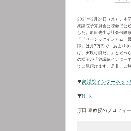
2021年2月24日（水）、
衆議院予算員会公聴会で公
した。原田先生は社会保障
「『ベーシックインカム＝
障』は月7万円で、あまり水
ば、実現可能だ。」と述べ
の様子が「衆議院インター
でご覧頂けます。是非、ご
▼
衆議院インターネット
▼
NHK
原田 泰教授のプロフィ