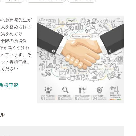
本学の原田泰先生が
述人を務められま
政策をめぐり
最低限の所得保
準が高くなけれ
られています。そ
ネット審議中継」
覧ください
審議中継
ール