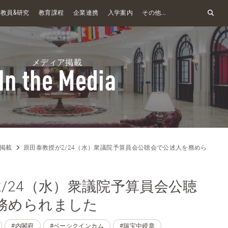
&
教員
研究
教育課程
企業連携
入学案内
その他...
メディア掲載
In the Media
掲載
原田泰教授が2/24（水）衆議院予算員会公聴会で公述人を務められまし
/24（水）衆議院予算員会公聴
務められました
#内閣府
#ベーシクインカム
#瑞宝中綬章