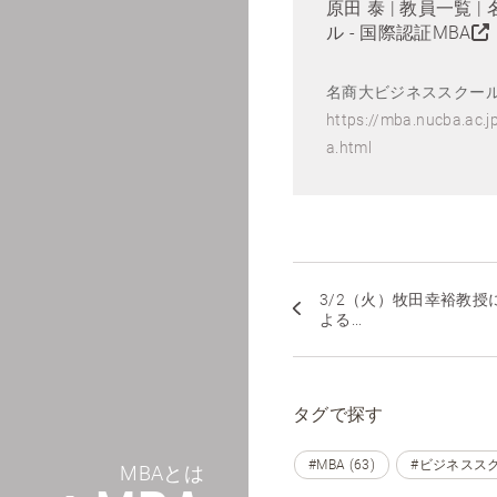
原田 泰 | 教員一覧
ル - 国際認証MBA
名商大ビジネススクール 
https://mba.nucba.ac.j
a.html
3/2（火）牧田幸裕教授
よる...
タグで探す
#MBA (63)
#ビジネススクー
MBAとは