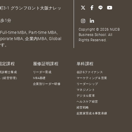
大深町3-1 グランフロント大阪ナレッ
歩1分
Copyright © 2026 NUCB
ull-time MBA, Part-time MBA,
Business School. All
orporate MBA, 企業内MBA, Global
Rights Reserved.
です。
認定課程
履修証明課程
単科課程
業診断士養成
リーダー育成
会計&ファイナンス
BA（経営管理）
MBA基礎
マーケティング＆営業
企業別リーダー研修
リーダーシップ
マネジメント
デジタル変革
ヘルスケア経営
経営戦略
起業家育成＆事業承継