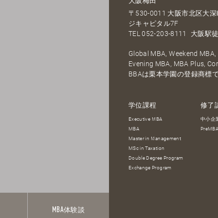
大阪梅田
〒530-0011 大阪市北区
ジキャピタル7F
TEL
052-203-8111
大阪駅徒
Global MBA, Weekend MBA, F
Evening MBA, MBA Plus, C
BBAは栗本学園の登録商標
学位課程
修了
Executive MBA
中小企
MBA
PreM
Master in Management
MSc in Taxation
Double Degree Program
Exchange Program
報
MBA
体験談