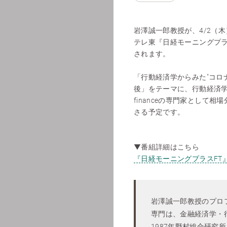
岩澤誠一郎教授が、4/2（木）7:
テレ東『日経モーニングプラ
されます。
「行動経済学からみた"コロ
後」をテーマに、行動経済学やC
financeの専門家として相
さる予定です。
▼番組詳細はこちら
『日経モーニングプラスFT
岩澤誠一郎教授のプロ
専門は、金融経済学・
1987年野村総合研究