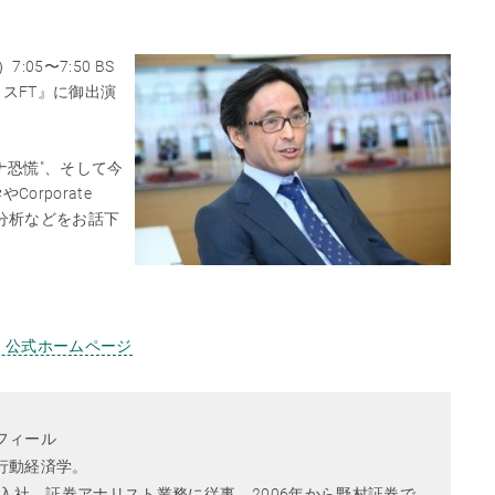
05〜7:50 BS
スFT』に御出演
ナ恐慌"、そして今
orporate
場分析などをお話下
』公式ホームページ
フィール
行動経済学。
所入社。証券アナリスト業務に従事。2006年から野村証券で