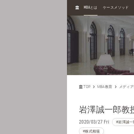
H
MBA
とは
ケースメソッド
O
M
E
TOP
MBA教育
メディア
岩澤誠一郎教授
2020/03/27 Fri
#岩澤誠一
#株式相場