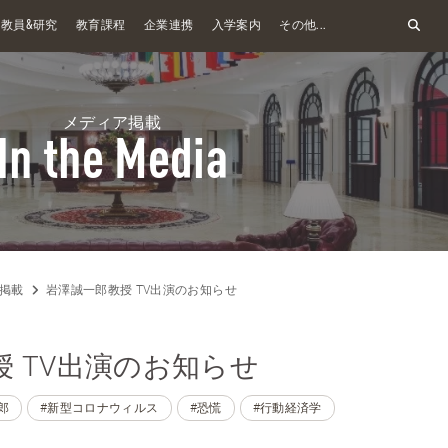
&
教員
研究
教育課程
企業連携
入学案内
その他...
メディア掲載
In the Media
掲載
岩澤誠一郎教授 TV出演のお知らせ
 TV出演のお知らせ
郎
#新型コロナウィルス
#恐慌
#行動経済学