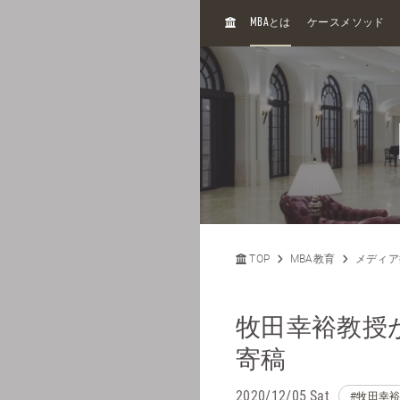
H
MBA
とは
ケースメソッド
O
M
E
TOP
MBA教育
メディア
牧田幸裕教授
寄稿
2020/12/05 Sat
#牧田幸