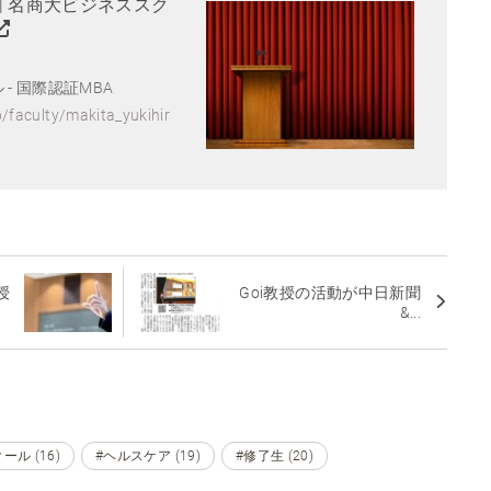
覧 | 名商大ビジネススク
- 国際認証MBA
p/faculty/makita_yukihir
授
Goi教授の活動が中日新聞
&...
ル (16)
#ヘルスケア (19)
#修了生 (20)