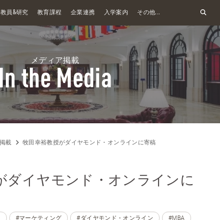
&
教員
研究
教育課程
企業連携
入学案内
その他...
メディア掲載
In the Media
掲載
牧田幸裕教授がダイヤモンド・オンラインに寄稿
がダイヤモンド・オンラインに
裕
#マーケティング
#ダイヤモンド・オンライン
#MBA