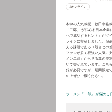
#オンライン
本学の人気教授、牧田幸裕
「二郎」 が悩める日本企業
化で成功するヒント』がダ
ラインに寄稿しました。 悩
える課題である《競合との
ファンが多く根強い人気に
メン二郎」から見る真の差
いて書かれています。こち
録が必要ですが、期間限定
の上ぜひご欄ください。
ラーメン「二郎」 が悩める