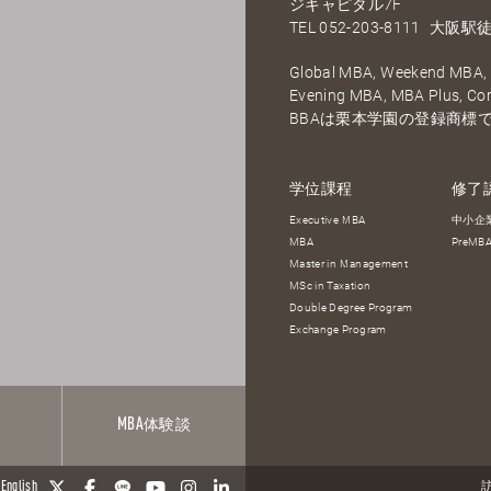
ジキャピタル7F
TEL
052-203-8111
大阪駅徒
Global MBA, Weekend MBA, F
Evening MBA, MBA Plus, C
BBAは栗本学園の登録商標
学位課程
修了
Executive MBA
中小企
MBA
PreM
Master in Management
MSc in Taxation
Double Degree Program
Exchange Program
報
MBA
体験談
English