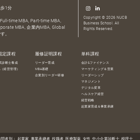
歩1分
Copyright © 2026 NUCB
ull-time MBA, Part-time MBA,
Business School. All
orporate MBA, 企業内MBA, Global
Rights Reserved.
です。
認定課程
履修証明課程
単科課程
業診断士養成
リーダー育成
会計&ファイナンス
BA（経営管理）
MBA基礎
マーケティング＆営業
企業別リーダー研修
リーダーシップ
マネジメント
デジタル変革
ヘルスケア経営
経営戦略
起業家育成＆事業承継
訪問者別：
起業家
事業承継者
役職者
医療製薬
女性
中小企業診断士
税理士