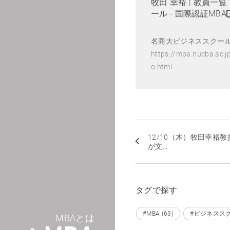
牧田 幸裕 | 教員一
ール - 国際認証MBA
名商大ビジネススクール 
https://mba.nucba.ac.j
o.html
12/10（木）牧田幸裕教
が文...
タグで探す
#MBA (63)
#ビジネススクー
MBAとは