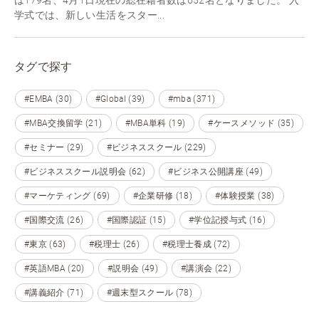
学式では、新しい生活をスター...
タグで探す
#EMBA (30)
#Global (39)
#mba (371)
#MBA交換留学 (21)
#MBA単科 (19)
#ケースメソッド (35)
#セミナー (29)
#ビジネススクール (229)
#ビジネススクール説明会 (62)
#ビジネス公開講座 (49)
#マーケティング (69)
#企業研修 (18)
#体験授業 (38)
#国際交流 (26)
#国際認証 (15)
#学位記授与式 (16)
#東京 (63)
#税理士 (26)
#税理士養成 (72)
#英語MBA (20)
#説明会 (49)
#講演会 (22)
#講義紹介 (71)
#週末型スクール (78)