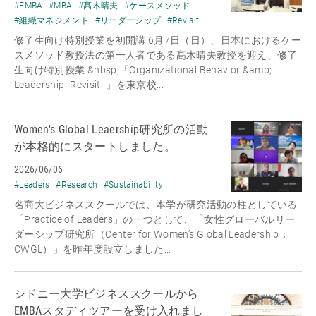
#EMBA
#MBA
#髙木晴夫
#ケースメソッド
#組織マネジメント
#リーダーシップ
#Revisit
修了生向け特別授業を初開講 6月7日（日）、日本におけるケー
スメソッド教授法の第一人者である髙木晴夫教授を迎え、修了
生向け特別授業 &nbsp;「Organizational Behavior &amp;
Leadership -Revisit- 」を東京校...
Women's Global Leaership研究所の活動
が本格的にスタートしました。
2026/06/06
#Leaders
#Research
#Sustainability
名商大ビジネススクールでは、本学が研究活動の柱としている
「Practice of Leaders」の一つとして、「女性グローバルリー
ダーシップ研究所（Center for Women’s Global Leadership：
CWGL）」を昨年度設立しました...
シドニー大学ビジネススクールから
EMBAスタディツアーを受け入れまし