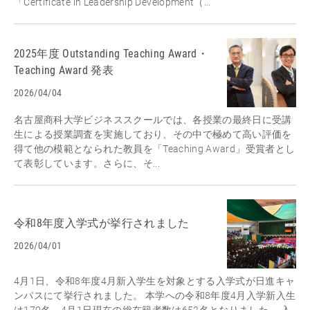
「Certificate in Leadership Development（...
2025年度 Outstanding Teaching Award・
Teaching Award 発表
2026/04/04
名古屋商科大学ビジネススクールでは、各授業の最終日に受講
生による授業調査を実施しており、その中で極めて高い評価を
得て他の模範となられた教員を「Teaching Award」受賞者とし
て表彰しています。さらに、そ...
令和8年度入学式が挙行されました
2026/04/01
4月1日、令和8年度4月新入学生を対象とする入学式が日進キャ
ンパスにて挙行されました。 本学への令和8年度4月入学新入生
は179名、4月1日現在の総在籍者数は652名となりました。 入