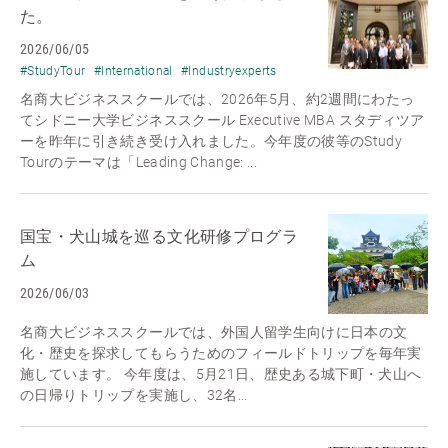
た。
2026/06/05
#StudyTour
#International
#Industryexperts
名商大ビジネススクールでは、2026年5月、約2週間にわたっ
てシドニー大学ビジネススクール Executive MBA スタディツア
ーを昨年に引き続き受け入れました。今年度の彼等のStudy
Tourのテーマは「Leading Change: ...
国宝・犬山城を巡る文化研修プログラ
ム
2026/06/03
名商大ビジネススクールでは、外国人留学生向けに日本の文
化・歴史を探求してもらうためのフィールドトリップを毎年実
施しています。 今年度は、5月21日、歴史ある城下町・犬山へ
の日帰りトリップを実施し、32名...