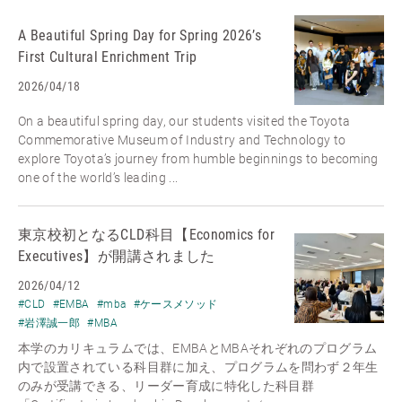
A Beautiful Spring Day for Spring 2026’s
First Cultural Enrichment Trip
2026/04/18
On a beautiful spring day, our students visited the Toyota
Commemorative Museum of Industry and Technology to
explore Toyota’s journey from humble beginnings to becoming
one of the world’s leading ...
東京校初となるCLD科目【Economics for
Executives】が開講されました
2026/04/12
#CLD
#EMBA
#mba
#ケースメソッド
#岩澤誠一郎
#MBA
本学のカリキュラムでは、EMBAとMBAそれぞれのプログラム
内で設置されている科目群に加え、プログラムを問わず２年生
のみが受講できる、リーダー育成に特化した科目群