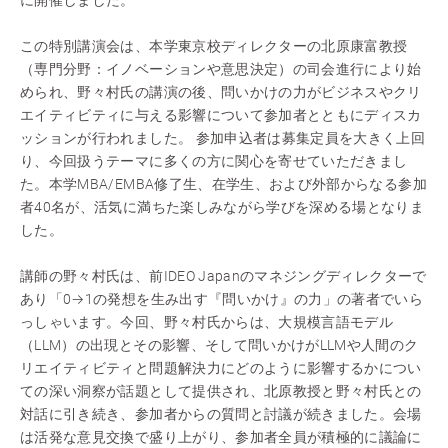
に開催しました。
この特別講演会は、本学東京校ディレクターの北原康富教授
（専門分野：イノベーションや意思決定）の司会進行により始
められ、野々村氏の講演の後、問いかけの力がビジネスやクリ
エイティビティに与える影響について参加者とともにディスカ
ッションが行われました。 参加申込者は募集定員を大きく上回
り、今回扱うテーマに多くの方に関心を寄せていただきまし
た。本学MBA/EMBA修了生、在学生、および外部からなる参加
者40名が、活気に満ちた楽しみながら学びを深める場となりま
した。
講師の野々村氏は、前IDEO Japanのマネジングディレクターで
あり「0→1の発想を生み出す『問いかけ』の力」の著者でいら
っしゃいます。今回、野々村氏からは、大規模言語モデル
（LLM）の出現とその影響、そして問いかけがLLMや人間のク
リエイティビティと問題解決力にどのように影響するかについ
ての深い洞察が話題として提供され、北原教授と野々村氏との
対話に引き続き、参加者からの質問と討議が続きました。会場
は活発な意見交換で盛り上がり、参加者全員が積極的に議論に