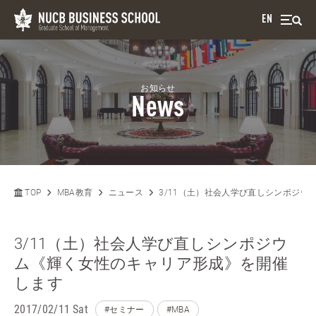
EN
お知らせ
News
TOP
MBA教育
ニュース
3/11（土）社会人学び直しシンポジ
3/11（土）社会人学び直しシンポジウ
ム《輝く女性のキャリア形成》を開催
します
2017/02/11 Sat
#セミナー
#MBA