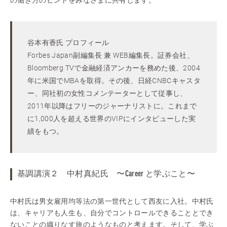
の働き方のヒントをみなさまに共有します。
谷本有香氏 プロフィール
Forbes Japan副編集長 兼 WEB編集長。証券会社、
Bloomberg TVで金融経済アンカーを務めた後、2004
年に米国でMBAを取得。その後、日経CNBCキャスタ
ー、同社初の女性コメンテーターとして従事し、
2011年以降はフリーのジャーナリストに。これまで
に1,000人を超える世界のVIPにインタビューした実
績をもつ。
基調講演２ 中村真紀氏 〜Career と学ぶこと〜
中村氏は男女雇用均等法の第一世代として西友に入社。中村氏
は、キャリアも人生も、自分でコントロールできることとでき
ないことの織りなす旅のようなものと考えます。そして、学ぶ