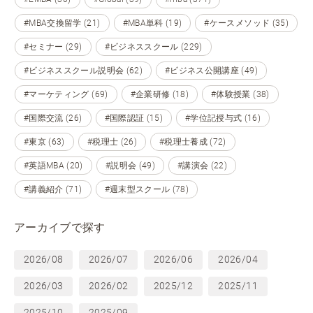
#MBA交換留学 (21)
#MBA単科 (19)
#ケースメソッド (35)
#セミナー (29)
#ビジネススクール (229)
#ビジネススクール説明会 (62)
#ビジネス公開講座 (49)
#マーケティング (69)
#企業研修 (18)
#体験授業 (38)
#国際交流 (26)
#国際認証 (15)
#学位記授与式 (16)
#東京 (63)
#税理士 (26)
#税理士養成 (72)
#英語MBA (20)
#説明会 (49)
#講演会 (22)
#講義紹介 (71)
#週末型スクール (78)
アーカイブで探す
2026/08
2026/07
2026/06
2026/04
2026/03
2026/02
2025/12
2025/11
2025/10
2025/09