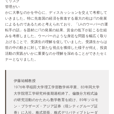
てリスク
管理がい
かに大事なのかを中心に、ディスカッションを交えて考察して
いきました。特に先進国の経済を推進する最大の柱はITの発展
によるものであるためと考えられており、「LAのウーバーの運
転手の話」を題材にITの発展の結果、賃金の低下が起こる仕組
みを考察しました。ウーバーのような身近な問題を幅広く取り
上げることで、受講生の理解を促していました。受講生からは
世の中の動きに対して新たな視点を獲得した様子が伺え、投資
活動の実践がいかに重要なのか理解を深めることができたセミ
ナーとなりました。
伊藤祐輔教授
1976年早稲田大学理工学部数学科卒業、83年同大学
大学院理工学研究科後期過程終了。偏微分方程式論
の研究活動のかたわら数学教育を続け、89年ソロモ
ン・ブラザーズ・アジア証券（現シティグループ証
券）に入社。株式部長、株式デリバティブトレーダ