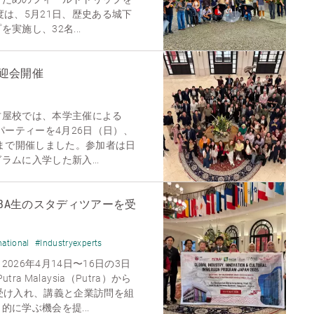
度は、5月21日、歴史ある城下
実施し、32名...
歓迎会開催
古屋校では、本学主催による
パーティーを4月26日（日）、
時まで開催しました。参加者は日
ムに入学した新入...
BA生のスタディツアーを受
national
#Industryexperts
026年4月14日〜16日の3日
utra Malaysia（Putra）から
受け入れ、講義と企業訪問を組
に学ぶ機会を提...