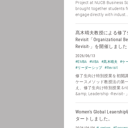
Project at NUCB Business Sc
brought together students 
engage directly with indust..
髙木晴夫教授による修了
Revisit「Organizational Be
Revisit-」を開催しました
2026/06/13
#EMBA
#MBA
#髙木晴夫
#ケ
#リーダーシップ
#Revisit
修了生向け特別授業を初開講
ケースメソッド教授法の第
え、修了生向け特別授業 &nbsp;「O
&amp; Leadership -Revisit
Women's Global Le
タートしました。
2026/06/06
#Leaders
#Resear