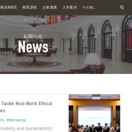
&
教員
研究
教育課程
企業連携
入学案内
その他...
お知らせ
News
 Tackle Real-World Ethical
ges
ity
#Workshop
sibility, and Sustainability)