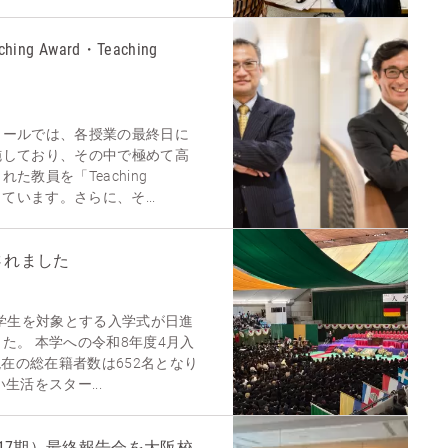
ching Award・Teaching
クールでは、各授業の最終日に
施しており、その中で極めて高
た教員を「Teaching
ています。さらに、そ...
されました
入学生を対象とする入学式が日進
た。 本学への令和8年度4月入
現在の総在籍者数は652名となり
生活をスター...
第17期）最終報告会を大阪校