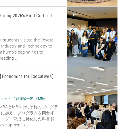
Spring 2026’s First Cultural
ur students visited the Toyota
ndustry and Technology to
om humble beginnings to
eading ...
mics for Executives】
メソッド
#岩澤誠一郎
#MBA
MBAとMBAそれぞれのプログラ
群に加え、プログラムを問わず
リーダー育成に特化した科目群
Development（...