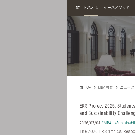
H
MBA
とは
ケースメソッド
O
M
E
TOP
MBA教育
ニュース
ERS Project 2025: Students
and Sustainability Challen
2026/07/04
#MBA
#Sustainabil
The 2026 ERS (Ethics, Respon