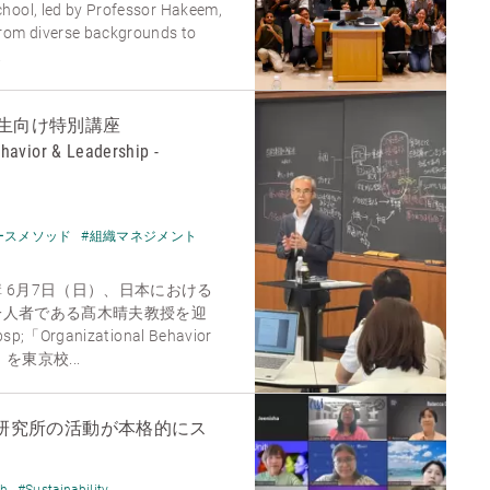
hool, led by Professor Hakeem,
from diverse backgrounds to
.
生向け特別講座
havior & Leadership -
ースメソッド
#組織マネジメント
 6月7日（日）、日本における
一人者である髙木晴夫教授を迎
rganizational Behavior
- 」を東京校...
aership研究所の活動が本格的にス
ch
#Sustainability