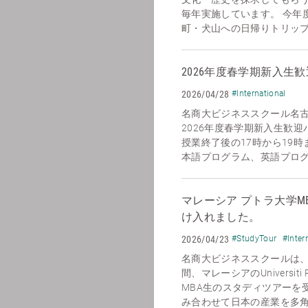
毎年実施しています。 今年
町・犬山への日帰りトリップを
2026年度春学期新入生
2026/04/28
#International
名商大ビジネススクール名
2026年度春学期新入生歓迎
授業終了後の17時から19
本語プログラム、英語プログラ
マレーシア プトラ大学M
け入れました。
2026/04/23
#StudyTour
#Inter
名商大ビジネススクールは、2
間、マレーシアのUniversiti P
MBA生のスタディツアーを
み合わせて日本の産業を多角的