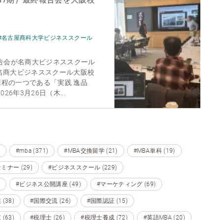
#名古屋商科大学ビジネススクール
報告会が名商大ビジネススクール
名商大ビジネススクール大阪校
程の一つである「実践 逸品
26年3月26日（木...
#mba (371)
#MBA交換留学 (21)
#MBA単科 (19)
ミナー (29)
#ビジネススクール (229)
#ビジネス公開講座 (49)
#マーケティング (69)
(38)
#国際交流 (26)
#国際認証 (15)
(63)
#税理士 (26)
#税理士養成 (72)
#英語MBA (20)