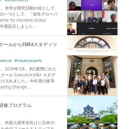
は、本学が研究活動の柱として
aders」の一つとして、「女性グローバ
for Women’s Global
を昨年度設立しました...
ールからEMBAスタディツ
national
#Industryexperts
2026年5月、約2週間にわた
 Executive MBA スタデ
受け入れました。今年度の彼等
ng Change: ...
研修プログラム
は、外国人留学生向けに日本の
うためのフィールドトリップを