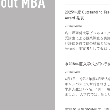
out MBA
2025年度 Outstanding Tea
Award 発表
2026/04/04
名古屋商科大学ビジネスス
受講生による授業調査を実
い評価を得て他の模範となられ
Award」受賞者として表彰し
令和8年度入学式が挙行
2026/04/01
4月1日、令和8年度4月新
キャンパスにて挙行されまし
学新入生は179名、4月1日
ました。 入学式では、新しい
実践逸品塾2025年度（