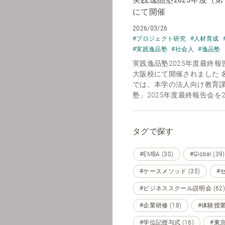
にて開催
2026/03/26
#プロジェクト研究
#人材育成
#実践逸品塾
#社会人
#逸品塾
実践逸品塾2025年度最終
大阪校にて開催されました 
では、本学の法人向け教育課
塾」2025年度最終報告会を20
タグで探す
#EMBA (30)
#Global (39)
#ケースメソッド (35)
#セ
#ビジネススクール説明会 (62)
#企業研修 (18)
#体験授業 
#学位記授与式 (16)
#東京 