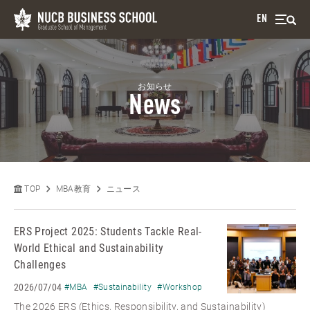
EN
お知らせ
News
TOP
MBA教育
ニュース
ERS Project 2025: Students Tackle Real-
World Ethical and Sustainability
Challenges
2026/07/04
#MBA
#Sustainability
#Workshop
The 2026 ERS (Ethics, Responsibility, and Sustainability)