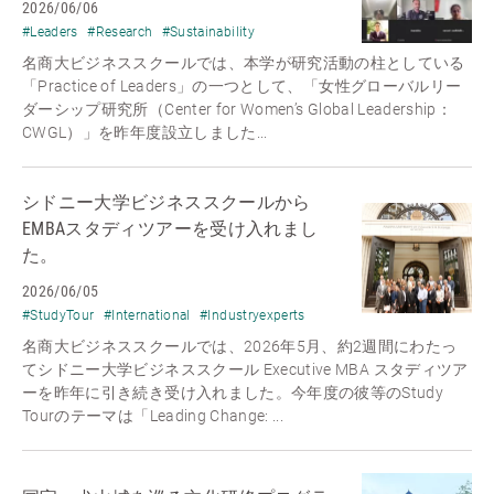
2026/06/06
#Leaders
#Research
#Sustainability
名商大ビジネススクールでは、本学が研究活動の柱としている
「Practice of Leaders」の一つとして、「女性グローバルリー
ダーシップ研究所（Center for Women’s Global Leadership：
CWGL）」を昨年度設立しました...
シドニー大学ビジネススクールから
EMBAスタディツアーを受け入れまし
た。
2026/06/05
#StudyTour
#International
#Industryexperts
名商大ビジネススクールでは、2026年5月、約2週間にわたっ
てシドニー大学ビジネススクール Executive MBA スタディツア
ーを昨年に引き続き受け入れました。今年度の彼等のStudy
Tourのテーマは「Leading Change: ...