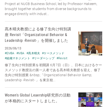
Project at NUCB Business School, led by Professor Hakeem,
brought together students from diverse backgrounds to
engage directly with indust...
髙木晴夫教授による修了生向け特別講
座 Revisit「Organizational Behavior &
Leadership -Revisit-」を開催しました
2026/06/13
#EMBA
#MBA
#髙木晴夫
#ケースメソッド
#組織マネジメント
#リーダーシップ
#Revisit
修了生向け特別授業を初開講 6月7日（日）、日本におけるケー
スメソッド教授法の第一人者である髙木晴夫教授を迎え、修了
生向け特別授業 &nbsp;「Organizational Behavior &amp;
Leadership -Revisit- 」を東京校...
Women's Global Leaership研究所の活動
が本格的にスタートしました。