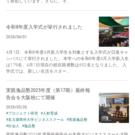
て表彰しています。さらに、そ...
令和8年度入学式が挙行されました
2026/04/01
4月1日、令和8年度4月新入学生を対象とする入学式が日進キャ
ンパスにて挙行されました。 本学への令和8年度4月入学新入生
は179名、4月1日現在の総在籍者数は652名となりました。 入
学式では、新しい生活をスター...
実践逸品塾2025年度（第17期）最終報
告会を大阪校にて開催
2026/03/26
#プロジェクト研究
#人材育成
#名古屋商科大学ビジネススクール
#実践逸品塾
#社会人
#逸品塾
実践逸品塾2025年度最終報告会が名商大ビジネススクール大阪