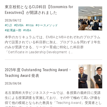
東京校初となるCLD科目【Economics for
Executives】が開講されました
2026/04/12
#CLD
#EMBA
#mba
#ケースメソッド
#岩澤誠一郎
#MBA
本学のカリキュラムでは、EMBAとMBAそれぞれのプログラム
内で設置されている科目群に加え、プログラムを問わず２年生
のみが受講できる、リーダー育成に特化した科目群
「Certificate in Leadership Development（...
2025年度 Outstanding Teaching Award・
Teaching Award 発表
2026/04/04
名古屋商科大学ビジネススクールでは、各授業の最終日に受講
生による授業調査を実施しており、その中で極めて高い評価を
得て他の模範となられた教員を「Teaching Award」受賞者とし