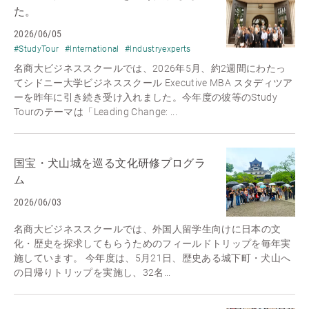
た。
2026/06/05
#StudyTour
#International
#Industryexperts
名商大ビジネススクールでは、2026年5月、約2週間にわたっ
てシドニー大学ビジネススクール Executive MBA スタディツア
ーを昨年に引き続き受け入れました。今年度の彼等のStudy
Tourのテーマは「Leading Change: ...
国宝・犬山城を巡る文化研修プログラ
ム
2026/06/03
名商大ビジネススクールでは、外国人留学生向けに日本の文
化・歴史を探求してもらうためのフィールドトリップを毎年実
施しています。 今年度は、5月21日、歴史ある城下町・犬山へ
の日帰りトリップを実施し、32名...