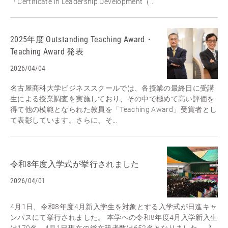
「Certificate in Leadership Development（...
2025年度 Outstanding Teaching Award・
Teaching Award 発表
2026/04/04
名古屋商科大学ビジネススクールでは、各授業の最終日に受講
生による授業調査を実施しており、その中で極めて高い評価を
得て他の模範となられた教員を「Teaching Award」受賞者とし
て表彰しています。さらに、そ...
令和8年度入学式が挙行されました
2026/04/01
4月1日、令和8年度4月新入学生を対象とする入学式が日進キャ
ンパスにて挙行されました。 本学への令和8年度4月入学新入生
は179名、4月1日現在の総在籍者数は652名となりました。 入