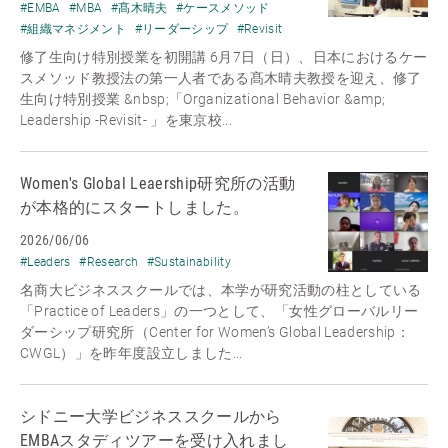
#EMBA
#MBA
#髙木晴夫
#ケースメソッド
#組織マネジメント
#リーダーシップ
#Revisit
修了生向け特別授業を初開講 6月7日（日）、日本におけるケー
スメソッド教授法の第一人者である髙木晴夫教授を迎え、修了
生向け特別授業 &nbsp;「Organizational Behavior &amp;
Leadership -Revisit- 」を東京校...
Women's Global Leaership研究所の活動
が本格的にスタートしました。
2026/06/06
#Leaders
#Research
#Sustainability
名商大ビジネススクールでは、本学が研究活動の柱としている
「Practice of Leaders」の一つとして、「女性グローバルリー
ダーシップ研究所（Center for Women’s Global Leadership：
CWGL）」を昨年度設立しました...
シドニー大学ビジネススクールから
EMBAスタディツアーを受け入れまし