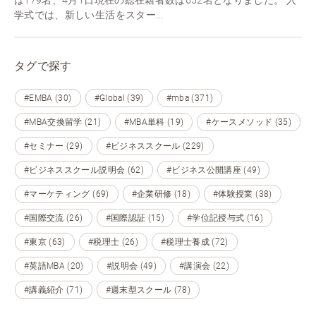
学式では、新しい生活をスター...
タグで探す
#EMBA (30)
#Global (39)
#mba (371)
#MBA交換留学 (21)
#MBA単科 (19)
#ケースメソッド (35)
#セミナー (29)
#ビジネススクール (229)
#ビジネススクール説明会 (62)
#ビジネス公開講座 (49)
#マーケティング (69)
#企業研修 (18)
#体験授業 (38)
#国際交流 (26)
#国際認証 (15)
#学位記授与式 (16)
#東京 (63)
#税理士 (26)
#税理士養成 (72)
#英語MBA (20)
#説明会 (49)
#講演会 (22)
#講義紹介 (71)
#週末型スクール (78)