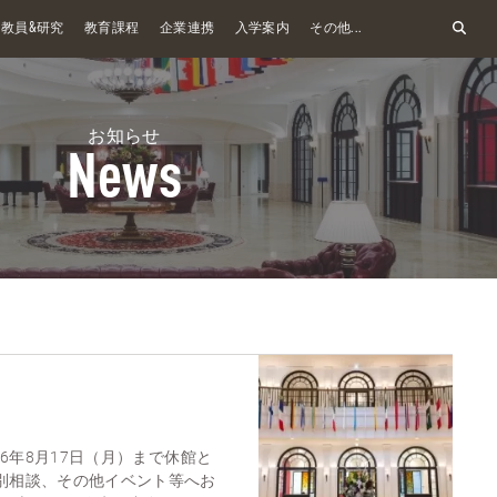
&
教員
研究
教育課程
企業連携
入学案内
その他...
お知らせ
News
026年8月17日（月）まで休館と
個別相談、その他イベント等へお