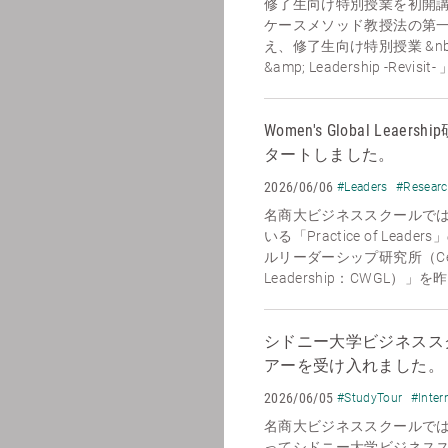
修了生向け特別授業を初開講
ケースメソッド教授法の第
え、修了生向け特別授業 &nbsp;「O
&amp; Leadership -Revisit
Women's Global Le
タートしました。
2026/06/06
#Leaders
#Resear
名商大ビジネススクールで
いる「Practice of Le
ルリーダーシップ研究所（Center 
Leadership：CWGL）」
シドニー大学ビジネススク
アーを受け入れました。
2026/06/05
#StudyTour
#Inter
名商大ビジネススクールでは、
ってシドニー大学ビジネススクール