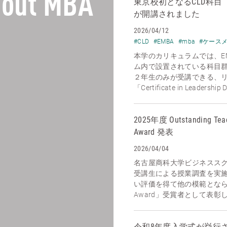
out MBA
東京校初となるCLD科目【Econo
が開講されました
2026/04/12
#CLD
#EMBA
#mba
#ケース
本学のカリキュラムでは、E
ム内で設置されている科目
２年生のみが受講できる、
「Certificate in Leadership 
2025年度 Outstanding Tea
Award 発表
2026/04/04
名古屋商科大学ビジネスス
受講生による授業調査を実
い評価を得て他の模範となられ
Award」受賞者として表彰し
令和8年度入学式が挙行