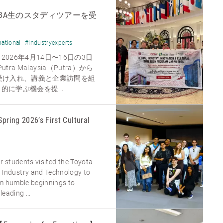
BA生のスタディツアーを受
national
#Industryexperts
026年4月14日〜16日の3日
utra Malaysia（Putra）から
受け入れ、講義と企業訪問を組
に学ぶ機会を提...
Spring 2026’s First Cultural
ur students visited the Toyota
ndustry and Technology to
om humble beginnings to
eading ...