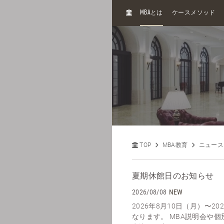
H
MBA
とは
ケースメソッド
O
M
E
TOP
MBA教育
ニュース
夏期休館日のお知らせ
2026/08/08
NEW
2026年8月10日（月）〜2
なります。 MBA説明会や