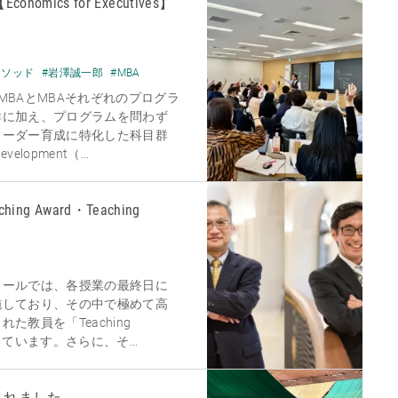
mics for Executives】
メソッド
#岩澤誠一郎
#MBA
MBAとMBAそれぞれのプログラ
群に加え、プログラムを問わず
リーダー育成に特化した科目群
Development（...
ching Award・Teaching
クールでは、各授業の最終日に
施しており、その中で極めて高
た教員を「Teaching
ています。さらに、そ...
されました