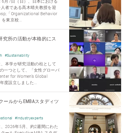
 6月7日（日）、日本における
一人者である髙木晴夫教授を迎
rganizational Behavior
- 」を東京校...
aership研究所の活動が本格的にス
ch
#Sustainability
は、本学が研究活動の柱として
aders」の一つとして、「女性グローバ
for Women’s Global
を昨年度設立しました...
ールからEMBAスタディツ
national
#Industryexperts
2026年5月、約2週間にわた
 Executive MBA スタデ