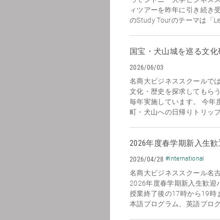
ィツアーを昨年に引き続き
のStudy Tourのテーマは「Leadi
国宝・犬山城を巡る文化
2026/06/03
名商大ビジネススクールで
文化・歴史を探求してもら
毎年実施しています。 今年
町・犬山への日帰りトリップを
2026年度春学期新入生
2026/04/28
#International
名商大ビジネススクール名
2026年度春学期新入生歓迎
授業終了後の17時から19
本語プログラム、英語プログラ