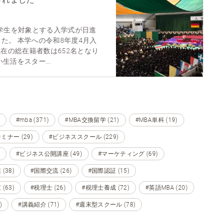
入学生を対象とする入学式が日進
た。 本学への令和8年度4月入
現在の総在籍者数は652名となり
生活をスター...
#mba (371)
#MBA交換留学 (21)
#MBA単科 (19)
ミナー (29)
#ビジネススクール (229)
#ビジネス公開講座 (49)
#マーケティング (69)
(38)
#国際交流 (26)
#国際認証 (15)
(63)
#税理士 (26)
#税理士養成 (72)
#英語MBA (20)
)
#講義紹介 (71)
#週末型スクール (78)