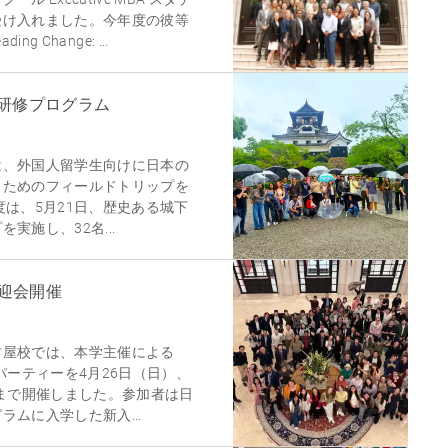
受け入れました。今年度の彼等
ng Change: ...
研修プログラム
は、外国人留学生向けに日本の
うためのフィールドトリップを
度は、5月21日、歴史ある城下
実施し、32名...
歓迎会開催
古屋校では、本学主催による
パーティーを4月26日（日）、
時まで開催しました。参加者は日
ムに入学した新入...