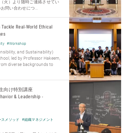
日（火）より随時ご連絡させてい
問い合わせにつ...
 Tackle Real-World Ethical
ges
ity
#Workshop
sibility, and Sustainability)
hool, led by Professor Hakeem,
from diverse backgrounds to
.
生向け特別講座
havior & Leadership -
ースメソッド
#組織マネジメント