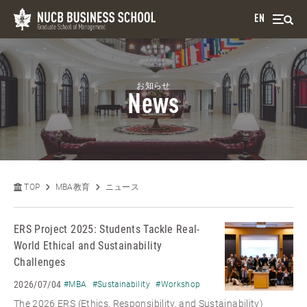
EN
お知らせ
News
TOP
MBA教育
ニュース
ERS Project 2025: Students Tackle Real-
World Ethical and Sustainability
Challenges
2026/07/04
#MBA
#Sustainability
#Workshop
The 2026 ERS (Ethics, Responsibility, and Sustainability)