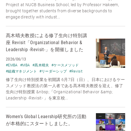
Project at NUCB Business School, led by Professor Hakeem,
brought together students from diverse backgrounds to
engage directly with indust...
髙木晴夫教授による修了生向け特別講
座 Revisit「Organizational Behavior &
Leadership -Revisit-」を開催しました
2026/06/13
#EMBA
#MBA
#髙木晴夫
#ケースメソッド
#組織マネジメント
#リーダーシップ
#Revisit
修了生向け特別授業を初開講 6月7日（日）、日本におけるケー
スメソッド教授法の第一人者である髙木晴夫教授を迎え、修了
生向け特別授業 &nbsp;「Organizational Behavior &amp;
Leadership -Revisit- 」を東京校...
Women's Global Leaership研究所の活動
が本格的にスタートしました。