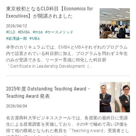
東京校初となるCLD科目【Economics for
Executives】が開講されました
2026/04/12
#CLD
#EMBA
#mba
#ケースメソッド
#岩澤誠一郎
#MBA
本学のカリキュラムでは、EMBAとMBAそれぞれのプログラム
内で設置されている科目群に加え、プログラムを問わず２年生
のみが受講できる、リーダー育成に特化した科目群
「Certificate in Leadership Development（...
2025年度 Outstanding Teaching Award・
Teaching Award 発表
2026/04/04
名古屋商科大学ビジネススクールでは、各授業の最終日に受講
生による授業調査を実施しており、その中で極めて高い評価を
得て他の模範となられた教員を「Teaching Award」受賞者とし