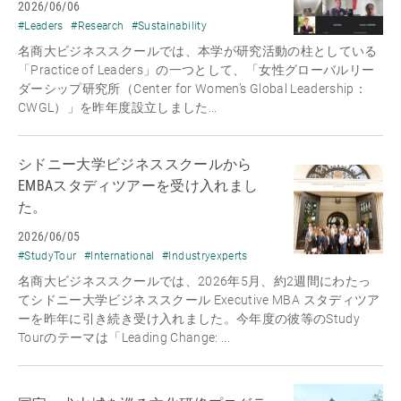
2026/06/06
#Leaders
#Research
#Sustainability
名商大ビジネススクールでは、本学が研究活動の柱としている
「Practice of Leaders」の一つとして、「女性グローバルリー
ダーシップ研究所（Center for Women’s Global Leadership：
CWGL）」を昨年度設立しました...
シドニー大学ビジネススクールから
EMBAスタディツアーを受け入れまし
た。
2026/06/05
#StudyTour
#International
#Industryexperts
名商大ビジネススクールでは、2026年5月、約2週間にわたっ
てシドニー大学ビジネススクール Executive MBA スタディツア
ーを昨年に引き続き受け入れました。今年度の彼等のStudy
Tourのテーマは「Leading Change: ...