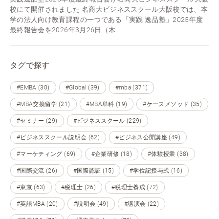
校にて開催されました 名商大ビジネススクール大阪校では、本
学の法人向け教育課程の一つである「実践 逸品塾」2025年度
最終報告会を2026年3月26日（木...
タグで探す
#EMBA (30)
#Global (39)
#mba (371)
#MBA交換留学 (21)
#MBA単科 (19)
#ケースメソッド (35)
#セミナー (29)
#ビジネススクール (229)
#ビジネススクール説明会 (62)
#ビジネス公開講座 (49)
#マーケティング (69)
#企業研修 (18)
#体験授業 (38)
#国際交流 (26)
#国際認証 (15)
#学位記授与式 (16)
#東京 (63)
#税理士 (26)
#税理士養成 (72)
#英語MBA (20)
#説明会 (49)
#講演会 (22)