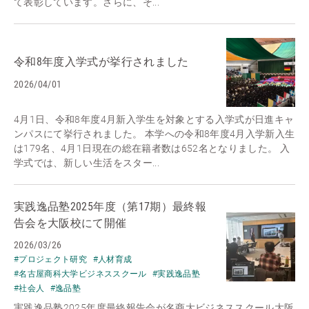
て表彰しています。さらに、そ...
令和8年度入学式が挙行されました
2026/04/01
4月1日、令和8年度4月新入学生を対象とする入学式が日進キャ
ンパスにて挙行されました。 本学への令和8年度4月入学新入生
は179名、4月1日現在の総在籍者数は652名となりました。 入
学式では、新しい生活をスター...
実践逸品塾2025年度（第17期）最終報
告会を大阪校にて開催
2026/03/26
#プロジェクト研究
#人材育成
#名古屋商科大学ビジネススクール
#実践逸品塾
#社会人
#逸品塾
実践逸品塾2025年度最終報告会が名商大ビジネススクール大阪