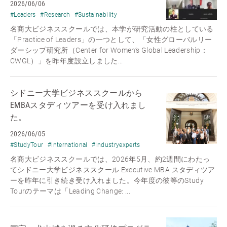
2026/06/06
#Leaders
#Research
#Sustainability
名商大ビジネススクールでは、本学が研究活動の柱としている
「Practice of Leaders」の一つとして、「女性グローバルリー
ダーシップ研究所（Center for Women’s Global Leadership：
CWGL）」を昨年度設立しました...
シドニー大学ビジネススクールから
EMBAスタディツアーを受け入れまし
た。
2026/06/05
#StudyTour
#International
#Industryexperts
名商大ビジネススクールでは、2026年5月、約2週間にわたっ
てシドニー大学ビジネススクール Executive MBA スタディツア
ーを昨年に引き続き受け入れました。今年度の彼等のStudy
Tourのテーマは「Leading Change: ...