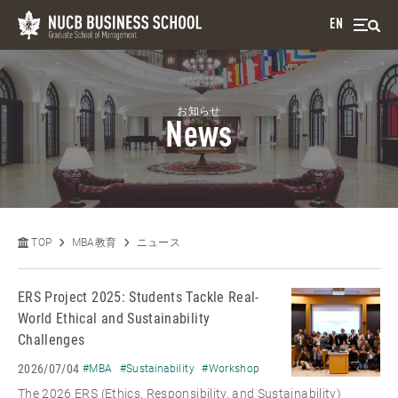
EN
お知らせ
News
TOP
MBA教育
ニュース
ERS Project 2025: Students Tackle Real-
World Ethical and Sustainability
Challenges
2026/07/04
#MBA
#Sustainability
#Workshop
The 2026 ERS (Ethics, Responsibility, and Sustainability)