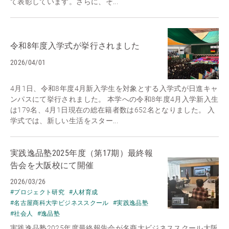
て表彰しています。さらに、そ...
令和8年度入学式が挙行されました
2026/04/01
4月1日、令和8年度4月新入学生を対象とする入学式が日進キャ
ンパスにて挙行されました。 本学への令和8年度4月入学新入生
は179名、4月1日現在の総在籍者数は652名となりました。 入
学式では、新しい生活をスター...
実践逸品塾2025年度（第17期）最終報
告会を大阪校にて開催
2026/03/26
#プロジェクト研究
#人材育成
#名古屋商科大学ビジネススクール
#実践逸品塾
#社会人
#逸品塾
実践逸品塾2025年度最終報告会が名商大ビジネススクール大阪