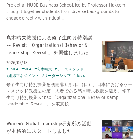
Project at NUCB Business School, led by Professor Hakeem,
brought together students from diverse backgrounds to
engage directly with indust...
髙木晴夫教授による修了生向け特別講
座 Revisit「Organizational Behavior &
Leadership -Revisit-」を開催しました
2026/06/13
#EMBA
#MBA
#髙木晴夫
#ケースメソッド
#組織マネジメント
#リーダーシップ
#Revisit
修了生向け特別授業を初開講 6月7日（日）、日本におけるケー
スメソッド教授法の第一人者である髙木晴夫教授を迎え、修了
生向け特別授業 &nbsp;「Organizational Behavior &amp;
Leadership -Revisit- 」を東京校...
Women's Global Leaership研究所の活動
が本格的にスタートしました。