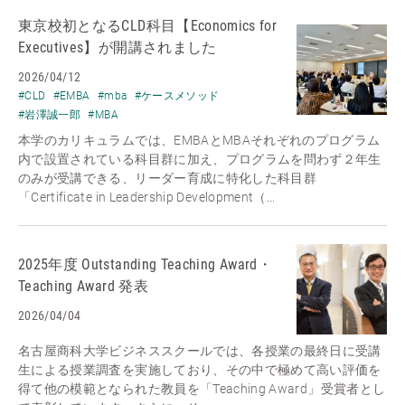
東京校初となるCLD科目【Economics for
Executives】が開講されました
2026/04/12
#CLD
#EMBA
#mba
#ケースメソッド
#岩澤誠一郎
#MBA
本学のカリキュラムでは、EMBAとMBAそれぞれのプログラム
内で設置されている科目群に加え、プログラムを問わず２年生
のみが受講できる、リーダー育成に特化した科目群
「Certificate in Leadership Development（...
2025年度 Outstanding Teaching Award・
Teaching Award 発表
2026/04/04
名古屋商科大学ビジネススクールでは、各授業の最終日に受講
生による授業調査を実施しており、その中で極めて高い評価を
得て他の模範となられた教員を「Teaching Award」受賞者とし