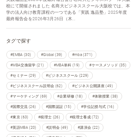
校にて開催されました 名商大ビジネススクール大阪校では、本
学の法人向け教育課程の一つである「実践 逸品塾」2025年度
最終報告会を2026年3月26日（木...
タグで探す
#EMBA (30)
#Global (39)
#mba (371)
#MBA交換留学 (21)
#MBA単科 (19)
#ケースメソッド (35)
#セミナー (29)
#ビジネススクール (229)
#ビジネススクール説明会 (62)
#ビジネス公開講座 (49)
#マーケティング (69)
#企業研修 (18)
#体験授業 (38)
#国際交流 (26)
#国際認証 (15)
#学位記授与式 (16)
#東京 (63)
#税理士 (26)
#税理士養成 (72)
#英語MBA (20)
#説明会 (49)
#講演会 (22)