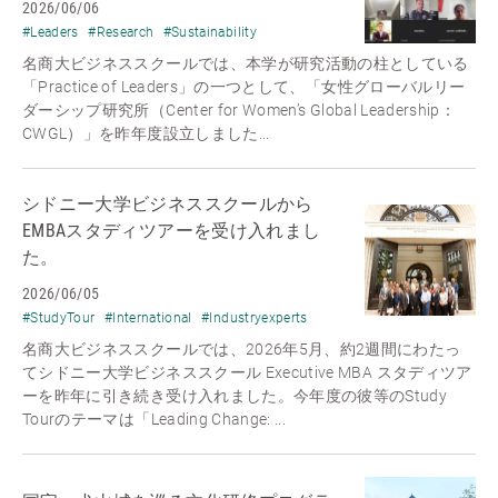
2026/06/06
#Leaders
#Research
#Sustainability
名商大ビジネススクールでは、本学が研究活動の柱としている
「Practice of Leaders」の一つとして、「女性グローバルリー
ダーシップ研究所（Center for Women’s Global Leadership：
CWGL）」を昨年度設立しました...
シドニー大学ビジネススクールから
EMBAスタディツアーを受け入れまし
た。
2026/06/05
#StudyTour
#International
#Industryexperts
名商大ビジネススクールでは、2026年5月、約2週間にわたっ
てシドニー大学ビジネススクール Executive MBA スタディツア
ーを昨年に引き続き受け入れました。今年度の彼等のStudy
Tourのテーマは「Leading Change: ...