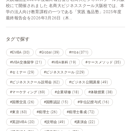
校にて開催されました 名商大ビジネススクール大阪校では、本
学の法人向け教育課程の一つである「実践 逸品塾」2025年度
最終報告会を2026年3月26日（木...
タグで探す
#EMBA (30)
#Global (39)
#mba (371)
#MBA交換留学 (21)
#MBA単科 (19)
#ケースメソッド (35)
#セミナー (29)
#ビジネススクール (229)
#ビジネススクール説明会 (62)
#ビジネス公開講座 (49)
#マーケティング (69)
#企業研修 (18)
#体験授業 (38)
#国際交流 (26)
#国際認証 (15)
#学位記授与式 (16)
#東京 (63)
#税理士 (26)
#税理士養成 (72)
#英語MBA (20)
#説明会 (49)
#講演会 (22)