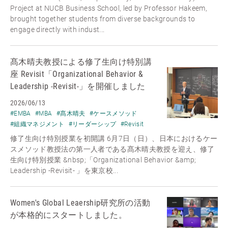
Project at NUCB Business School, led by Professor Hakeem,
brought together students from diverse backgrounds to
engage directly with indust...
髙木晴夫教授による修了生向け特別講
座 Revisit「Organizational Behavior &
Leadership -Revisit-」を開催しました
2026/06/13
#EMBA
#MBA
#髙木晴夫
#ケースメソッド
#組織マネジメント
#リーダーシップ
#Revisit
修了生向け特別授業を初開講 6月7日（日）、日本におけるケー
スメソッド教授法の第一人者である髙木晴夫教授を迎え、修了
生向け特別授業 &nbsp;「Organizational Behavior &amp;
Leadership -Revisit- 」を東京校...
Women's Global Leaership研究所の活動
が本格的にスタートしました。