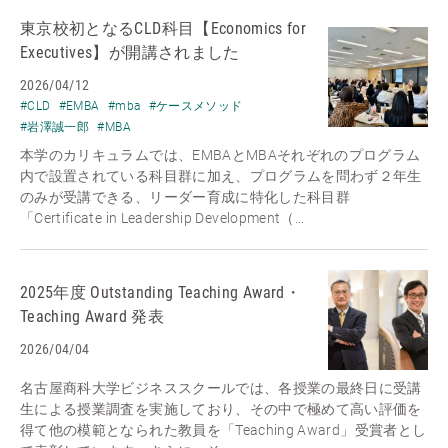
東京校初となるCLD科目【Economics for
Executives】が開講されました
2026/04/12
#CLD
#EMBA
#mba
#ケースメソッド
#岩澤誠一郎
#MBA
本学のカリキュラムでは、EMBAとMBAそれぞれのプログラム
内で設置されている科目群に加え、プログラムを問わず２年生
のみが受講できる、リーダー育成に特化した科目群
「Certificate in Leadership Development（...
2025年度 Outstanding Teaching Award・
Teaching Award 発表
2026/04/04
名古屋商科大学ビジネススクールでは、各授業の最終日に受講
生による授業調査を実施しており、その中で極めて高い評価を
得て他の模範となられた教員を「Teaching Award」受賞者とし