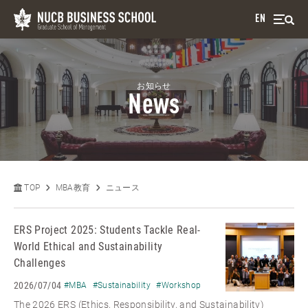
EN
お知らせ
News
TOP
MBA教育
ニュース
ERS Project 2025: Students Tackle Real-
World Ethical and Sustainability
Challenges
2026/07/04
#MBA
#Sustainability
#Workshop
The 2026 ERS (Ethics, Responsibility, and Sustainability)