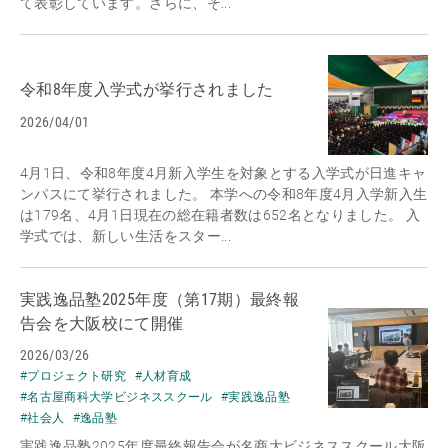
て表彰しています。さらに、そ...
令和8年度入学式が挙行されました
2026/04/01
4月1日、令和8年度4月新入学生を対象とする入学式が日進キャ
ンパスにて挙行されました。 本学への令和8年度4月入学新入生
は179名、4月1日現在の総在籍者数は652名となりました。 入
学式では、新しい生活をスター...
実践逸品塾2025年度（第17期）最終報
告会を大阪校にて開催
2026/03/26
#プロジェクト研究
#人材育成
#名古屋商科大学ビジネススクール
#実践逸品塾
#社会人
#逸品塾
実践逸品塾2025年度最終報告会が名商大ビジネススクール大阪