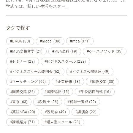
学式では、新しい生活をスター...
タグで探す
#EMBA (30)
#Global (39)
#mba (371)
#MBA交換留学 (21)
#MBA単科 (19)
#ケースメソッド (35)
#セミナー (29)
#ビジネススクール (229)
#ビジネススクール説明会 (62)
#ビジネス公開講座 (49)
#マーケティング (69)
#企業研修 (18)
#体験授業 (38)
#国際交流 (26)
#国際認証 (15)
#学位記授与式 (16)
#東京 (63)
#税理士 (26)
#税理士養成 (72)
#英語MBA (20)
#説明会 (49)
#講演会 (22)
#講義紹介 (71)
#週末型スクール (78)