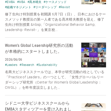
#EMBA
#MBA
#髙木晴夫
#ケースメソッド
#組織マネジメント
#リーダーシップ
#Revisit
修了生向け特別授業を初開講 6月7日（日）、日本におけるケー
スメソッド教授法の第一人者である髙木晴夫教授を迎え、修了
生向け特別授業 &nbsp;「Organizational Behavior &amp;
Leadership -Revisit- 」を東京校...
Women's Global Leaership研究所の活動
が本格的にスタートしました。
2026/06/06
#Leaders
#Research
#Sustainability
名商大ビジネススクールでは、本学が研究活動の柱としている
「Practice of Leaders」の一つとして、「女性グローバルリー
ダーシップ研究所（Center for Women’s Global Leadership：
CWGL）」を昨年度設立しました...
シドニー大学ビジネススクールから
EMBAスタディツアーを受け入れまし