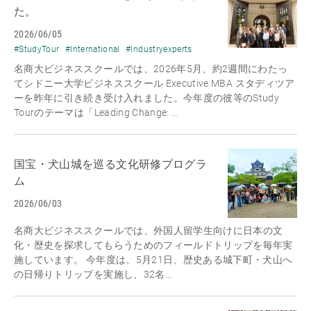
た。
2026/06/05
#StudyTour
#International
#Industryexperts
名商大ビジネススクールでは、2026年5月、約2週間にわたっ
てシドニー大学ビジネススクール Executive MBA スタディツア
ーを昨年に引き続き受け入れました。今年度の彼等のStudy
Tourのテーマは「Leading Change: ...
国宝・犬山城を巡る文化研修プログラ
ム
2026/06/03
名商大ビジネススクールでは、外国人留学生向けに日本の文
化・歴史を探求してもらうためのフィールドトリップを毎年実
施しています。 今年度は、5月21日、歴史ある城下町・犬山へ
の日帰りトリップを実施し、32名...