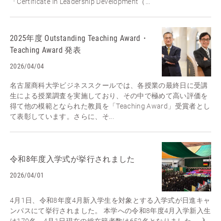
「Certificate in Leadership Development（...
2025年度 Outstanding Teaching Award・
Teaching Award 発表
2026/04/04
名古屋商科大学ビジネススクールでは、各授業の最終日に受講
生による授業調査を実施しており、その中で極めて高い評価を
得て他の模範となられた教員を「Teaching Award」受賞者とし
て表彰しています。さらに、そ...
令和8年度入学式が挙行されました
2026/04/01
4月1日、令和8年度4月新入学生を対象とする入学式が日進キャ
ンパスにて挙行されました。 本学への令和8年度4月入学新入生
は179名、4月1日現在の総在籍者数は652名となりました。 入