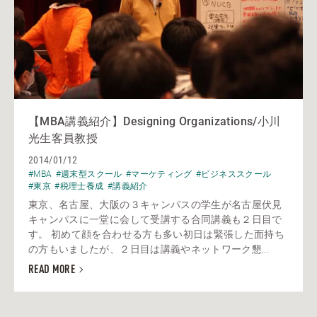
【MBA講義紹介】Designing Organizations/小川
光生客員教授
2014/01/12
#MBA
#週末型スクール
#マーケティング
#ビジネススクール
#東京
#税理士養成
#講義紹介
東京、名古屋、大阪の３キャンパスの学生が名古屋伏見
キャンパスに一堂に会して受講する合同講義も２日目で
す。 初めて顔を合わせる方も多い初日は緊張した面持ち
の方もいましたが、２日目は講義やネットワーク懇...
READ MORE