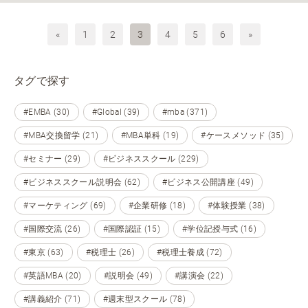
«
1
2
3
4
5
6
»
タグで探す
#EMBA (30)
#Global (39)
#mba (371)
#MBA交換留学 (21)
#MBA単科 (19)
#ケースメソッド (35)
#セミナー (29)
#ビジネススクール (229)
#ビジネススクール説明会 (62)
#ビジネス公開講座 (49)
#マーケティング (69)
#企業研修 (18)
#体験授業 (38)
#国際交流 (26)
#国際認証 (15)
#学位記授与式 (16)
#東京 (63)
#税理士 (26)
#税理士養成 (72)
#英語MBA (20)
#説明会 (49)
#講演会 (22)
#講義紹介 (71)
#週末型スクール (78)