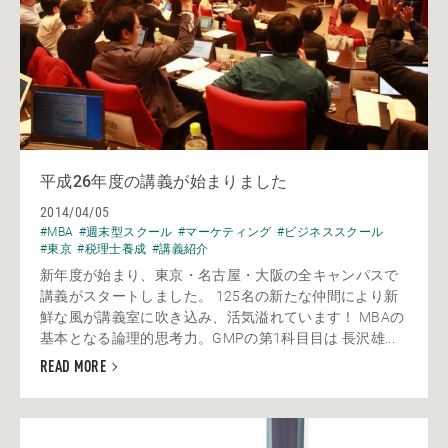
平成26年度の講義が始まりました
2014/04/05
#MBA
#週末型スクール
#マーケティング
#ビジネススクール
#東京
#税理士養成
#講義紹介
新年度が始まり、東京・名古屋・大阪の全キャンパスで
講義がスタートしました。 125名の新たな仲間により新
鮮な風が講義室に吹き込み、活気溢れています！ MBAの
基本となる論理的思考力。GMPの第1科目目は 長沢雄...
READ MORE