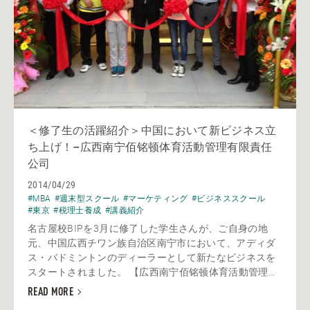
＜修了生の活躍紹介＞中国において新ビジネス立
ち上げ！–広西南宁佰铭顿体育活動管理有限責任
公司
2014/04/29
#MBA
#週末型スクール
#マーケティング
#ビジネススクール
#東京
#税理士養成
#講義紹介
名古屋校BIPを3月に修了した学生さんが、ご自身の地
元、中国広西チワン族自治区南宁市において、アディダ
ス・バドミントンのディーラーとして新たなビジネスを
スタートされました。 【広西南宁佰铭顿体育活動管理...
READ MORE