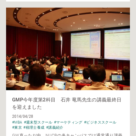
GMP今年度第2科目 石井 竜馬先生の講義最終日
を迎えました
2014/04/28
#MBA
#週末型スクール
#マーケティング
#ビジネススクール
#東京
#税理士養成
#講義紹介
GW真っただ中、NUCBの各キャンパスでは通常通り講義