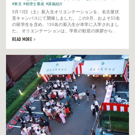
#東京
#税理士養成
#講義紹介
9月13日（土）新入生オリエンテーションを、名古屋伏
見キャンパスにて開催しました。 この9月、およそ50名
の留学生を含め、136名の新入生が本学に入学されまし
た。 オリエンテーションは、学長の歓迎の挨拶から...
READ MORE