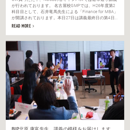
が行われております。 名古屋校GMPでは、H26年度第2
科目目として、石井竜馬先生による「Finance for MBA」
が開講されております。本日27日は講義最終日の第4日...
READ MORE
BIP北原 康富先生 講義の模様をお届けします