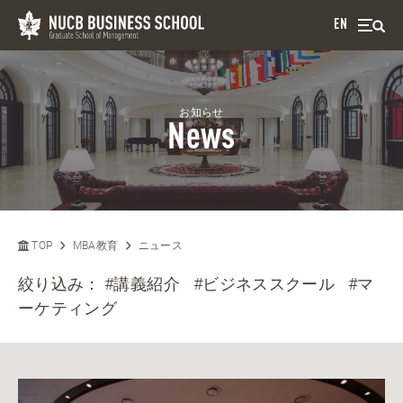
EN
お知らせ
News
TOP
MBA教育
ニュース
絞り込み：
#講義紹介
#ビジネススクール
#マ
ーケティング