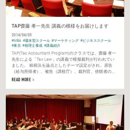
TAP齋藤 孝一先生 講義の模様をお届けします
2014/04/05
#MBA
#週末型スクール
#マーケティング
#ビジネススクール
#東京
#税理士養成
#講義紹介
TAP(Tax Accountant Program)のクラスでは、齋藤 孝一
先生による「Tax Law」の講義で模擬裁判が行われてい
ました。 租税法を論点としたテーマ設定がされ、原告
（給与所得者）、被告（課税庁）、裁判官、傍聴者の...
READ MORE