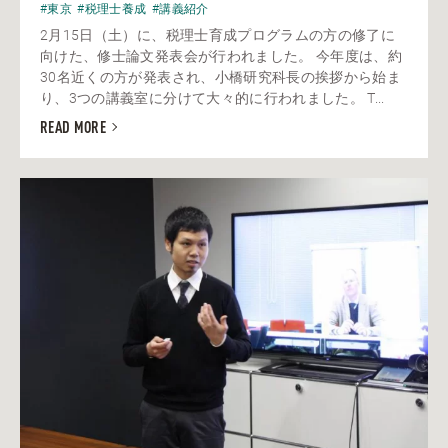
#東京
#税理士養成
#講義紹介
2月15日（土）に、税理士育成プログラムの方の修了に
向けた、修士論文発表会が行われました。 今年度は、約
30名近くの方が発表され、小橋研究科長の挨拶から始ま
り、3つの講義室に分けて大々的に行われました。 T...
READ MORE