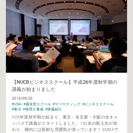
【NUCBビジネススクール】平成26年度秋学期の
講義が始まりました
2014/09/20
#MBA
#週末型スクール
#マーケティング
#ビジネススクール
#東京
#税理士養成
#講義紹介
H26年度秋学期が始まり、東京・名古屋・大阪の全キャ
ンパスで講義がスタートしました。142名の新入生が加
わり、構内には新鮮な雰囲気が漂っています！ EMBAで