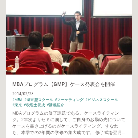
MBAプログラム【GMP】ケース発表会を開催
2014/02/23
#MBA
#週末型スクール
#マーケティング
#ビジネススクール
#東京
#税理士養成
#講義紹介
MBAプログラムの修了課題である、ケースライティン
グ。2年次よりゼミに属して、ご自身のお勤め先について
ケースを書き上げるのがケースライティング、すなわ
ち、本学での2年間の学修の集大成です。 修了式を翌月...