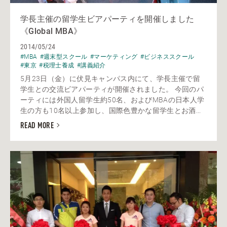
学長主催の留学生ビアパーティを開催しました
《Global MBA》
2014/05/24
#MBA
#週末型スクール
#マーケティング
#ビジネススクール
#東京
#税理士養成
#講義紹介
5月23日（金）に伏見キャンパス内にて、学長主催で留
学生との交流ビアパーティが開催されました。 今回のパ
ーティには外国人留学生約50名、およびMBAの日本人学
生の方も10名以上参加し、国際色豊かな留学生とお酒...
READ MORE