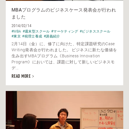
MBAプログラムのビジネスケース発表会が行われ
ました
2014/02/14
#MBA
#週末型スクール
#マーケティング
#ビジネススクール
#東京
#税理士養成
#講義紹介
2月14日（金）に、修了に向けた、特定課題研究のCase
Writing発表会が行われました。 ビジネスに新たな価値を
生み出すMBAプログラム《Business Innovation
Program》においては、課題に対して新しいビジネスモ
デ...
READ MORE