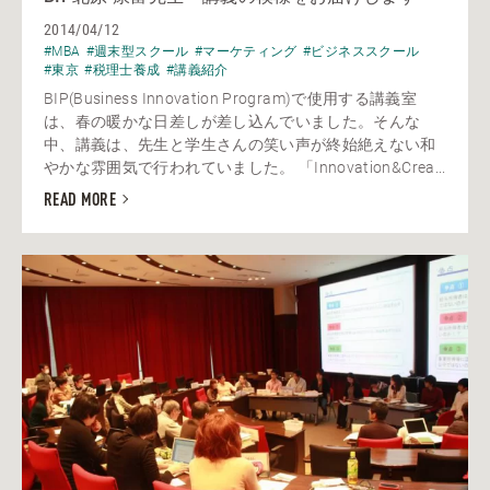
2014/04/12
#MBA
#週末型スクール
#マーケティング
#ビジネススクール
#東京
#税理士養成
#講義紹介
BIP(Business Innovation Program)で使用する講義室
は、春の暖かな日差しが差し込んでいました。そんな
中、講義は、先生と学生さんの笑い声が終始絶えない和
やかな雰囲気で行われていました。 「Innovation&Crea...
READ MORE