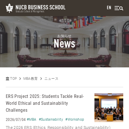
EN
お知らせ
News
TOP
MBA教育
ニュース
ERS Project 2025: Students Tackle Real-
World Ethical and Sustainability
Challenges
2026/07/04
#MBA
#Sustainability
#Workshop
The 2026 ERS (Ethics, Responsibility, and Sustainability)