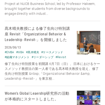
Project at NUCB Business School, led by Professor Hakeem,
brought together students from diverse backgrounds to
engage directly with indust...
髙木晴夫教授による修了生向け特別講
座 Revisit「Organizational Behavior &
Leadership -Revisit-」を開催しました
2026/06/13
#EMBA
#MBA
#髙木晴夫
#ケースメソッド
#組織マネジメント
#リーダーシップ
#Revisit
修了生向け特別授業を初開講 6月7日（日）、日本におけるケー
スメソッド教授法の第一人者である髙木晴夫教授を迎え、修了
生向け特別授業 &nbsp;「Organizational Behavior &amp;
Leadership -Revisit- 」を東京校...
Women's Global Leaership研究所の活動
が本格的にスタートしました。