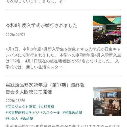
て表彰しています。さらに、そ...
令和8年度入学式が挙行されました
2026/04/01
4月1日、令和8年度4月新入学生を対象とする入学式が日進キャ
ンパスにて挙行されました。 本学への令和8年度4月入学新入生
は179名、4月1日現在の総在籍者数は652名となりました。 入
学式では、新しい生活をスター...
実践逸品塾2025年度（第17期）最終報
告会を大阪校にて開催
2026/03/26
#プロジェクト研究
#人材育成
#名古屋商科大学ビジネススクール
#実践逸品塾
#社会人
#逸品塾
実践逸品塾2025年度最終報告会が名商大ビジネススクール大阪