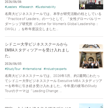
2026/06/06
#Leaders
#Research
#Sustainability
名商大ビジネススクールでは、本学が研究活動の柱としている
「Practice of Leaders」の一つとして、「女性グローバルリー
ダーシップ研究所（Center for Women’s Global Leadership：
CWGL）」を昨年度設立しました...
シドニー大学ビジネススクールから
EMBAスタディツアーを受け入れまし
た。
2026/06/05
#StudyTour
#International
#Industryexperts
名商大ビジネススクールでは、2026年5月、約2週間にわたっ
てシドニー大学ビジネススクール Executive MBA スタディツア
ーを昨年に引き続き受け入れました。今年度の彼等のStudy
Tourのテーマは「Leading Change: ...