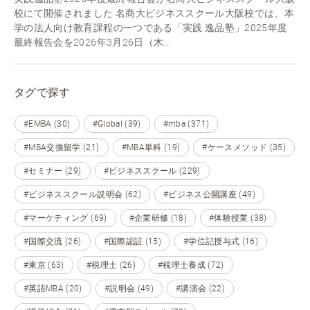
校にて開催されました 名商大ビジネススクール大阪校では、本
学の法人向け教育課程の一つである「実践 逸品塾」2025年度
最終報告会を2026年3月26日（木...
タグで探す
#EMBA (30)
#Global (39)
#mba (371)
#MBA交換留学 (21)
#MBA単科 (19)
#ケースメソッド (35)
#セミナー (29)
#ビジネススクール (229)
#ビジネススクール説明会 (62)
#ビジネス公開講座 (49)
#マーケティング (69)
#企業研修 (18)
#体験授業 (38)
#国際交流 (26)
#国際認証 (15)
#学位記授与式 (16)
#東京 (63)
#税理士 (26)
#税理士養成 (72)
#英語MBA (20)
#説明会 (49)
#講演会 (22)