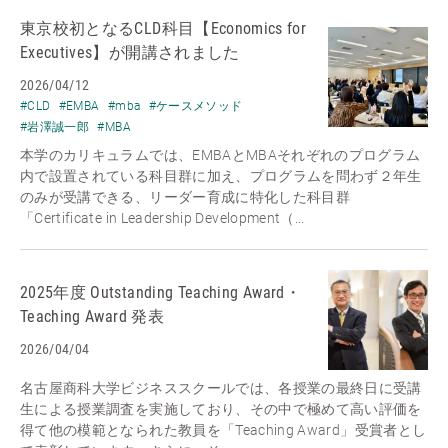
東京校初となるCLD科目【Economics for
Executives】が開講されました
2026/04/12
#CLD
#EMBA
#mba
#ケースメソッド
#岩澤誠一郎
#MBA
本学のカリキュラムでは、EMBAとMBAそれぞれのプログラム
内で設置されている科目群に加え、プログラムを問わず２年生
のみが受講できる、リーダー育成に特化した科目群
「Certificate in Leadership Development（...
2025年度 Outstanding Teaching Award・
Teaching Award 発表
2026/04/04
名古屋商科大学ビジネススクールでは、各授業の最終日に受講
生による授業調査を実施しており、その中で極めて高い評価を
得て他の模範となられた教員を「Teaching Award」受賞者とし